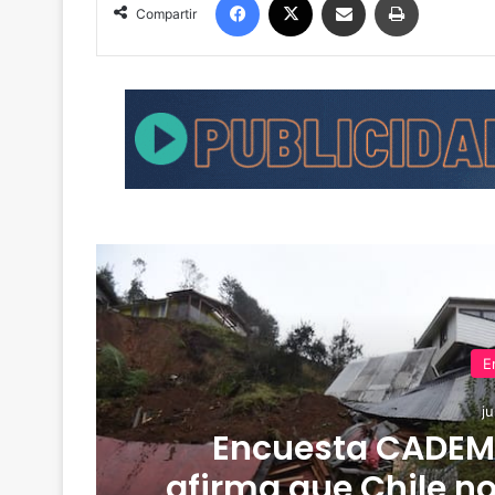
Compartir
E
ju
on
Encuesta CADEM:
afirma que Chile no