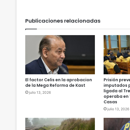
i
g
a
Publicaciones relacionadas
n
t
e
a
c
o
m
p
e
t
El factor Celis en la aprobacion
Prisión prev
i
de la Mega Reforma de Kast
imputados p
r
ligada al Tr
julio 13, 2026
operaba en 
Casas
julio 13, 2026