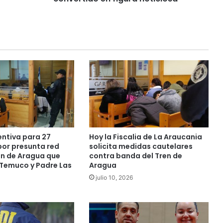
a
l
e
m
á
n
q
u
e
s
e
h
a
entiva para 27
Hoy la Fiscalia de La Araucania
c
or presunta red
solicita medidas cautelares
o
en de Aragua que
contra banda del Tren de
Temuco y Padre Las
Aragua
n
v
julio 10, 2026
e
r
t
i