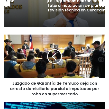
firmó
Marisol Wickel Navarrete oficial
ta de
candidatura para presidir el Part
utín
Republicano en La Araucanía
J
u
z
g
a
d
o
d
e
Juzgado de Garantía de Temuco deja con
G
arresto domiciliario parcial a imputados por
a
r
robo en supermercado
a
n
¿
t