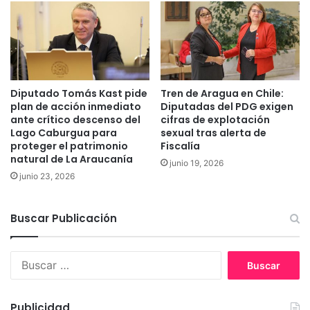
l
p
a
e
i
l
m
i
p
g
u
r
t
Diputado Tomás Kast pide
Tren de Aragua en Chile:
o
a
plan de acción inmediato
Diputadas del PDG exigen
s
ante crítico descenso del
cifras de explotación
d
a
Lago Caburgua para
sexual tras alerta de
o
?
proteger el patrimonio
Fiscalía
s
natural de La Araucanía
p
junio 19, 2026
junio 23, 2026
o
r
r
Buscar Publicación
o
b
o
B
e
u
n
s
s
c
Publicidad
u