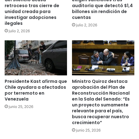
s
r
retroceso tras cierre de
auditoría que detectó $1,4
t
unidad creada para
billones sin rendición de
a
o
investigar adopciones
cuentas
r
ilegales
d
y
julio 2, 2026
o
p
julio 2, 2026
m
o
i
r
c
q
i
u
l
é
i
s
a
e
Presidente Kast afirma que
Ministro Quiroz destaca
r
c
Chile ayudara a afectados
aprobación del Plan de
i
r
por terremoto en
Reconstrucción Nacional
o
e
Venezuela
en la Sala del Senado: “Es
p
e
un proyecto sumamente
junio 25, 2026
a
q
relevante para el país,
r
u
busca recuperar nuestro
c
e
crecimiento”
i
e
junio 25, 2026
a
s