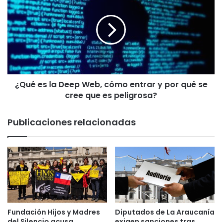
Q
í
u
a
é
d
e
e
s
T
l
e
a
m
D
u
¿Qué es la Deep Web, cómo entrar y por qué se
e
c
cree que es peligrosa?
e
o
p
d
W
Publicaciones relacionadas
e
e
j
b
a
,
c
c
o
ó
n
m
a
o
r
e
r
n
Fundación Hijos y Madres
Diputados de La Araucanía
e
t
del Silencio acusa
exigen sanciones tras