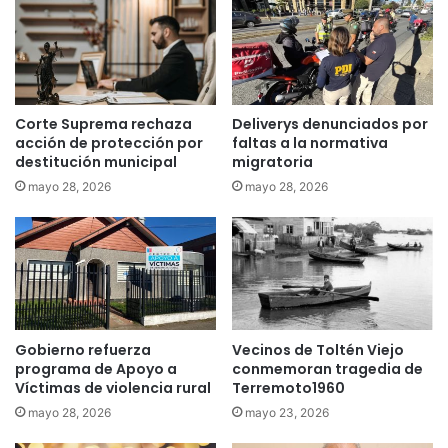
S
s
e
a
n
n
c
a
e
u
e
n
Corte Suprema rechaza
Deliverys denunciados por
n
i
acción de protección por
faltas a la normativa
t
v
destitución municipal
migratoria
r
e
mayo 28, 2026
mayo 28, 2026
e
r
g
s
a
i
r
d
á
a
o
d
p
d
c
Gobierno refuerza
Vecinos de Toltén Viejo
e
programa de Apoyo a
conmemoran tragedia de
i
T
Víctimas de violencia rural
Terremoto1960
o
e
n
m
mayo 28, 2026
mayo 23, 2026
e
u