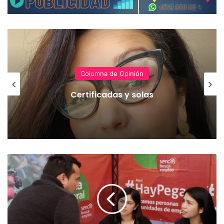
Columna de Opinión
Certificadas y solas
F
e
r
i
a
L
a