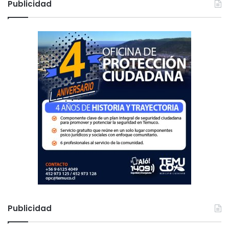
Publicidad
t
a
e
r
s
:
Publicidad