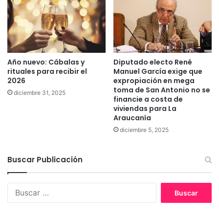
s
c
d
o
e
p
e
a
m
r
p
a
Año nuevo: Cábalas y
Diputado electo René
l
d
rituales para recibir el
Manuel García exige que
e
e
2026
expropiación en mega
o
t
toma de San Antonio no se
diciembre 31, 2025
e
e
financie a costa de
n
n
viviendas para La
V
e
Araucanía
i
r
diciembre 5, 2025
l
a
l
e
a
s
Buscar Publicación
r
t
r
u
i
d
B
c
i
u
a
a
s
n
c