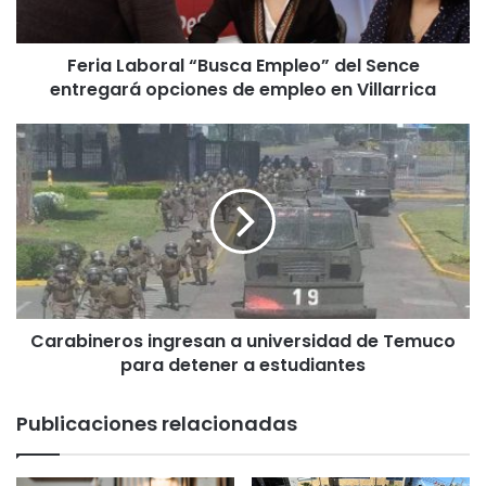
b
o
Feria Laboral “Busca Empleo” del Sence
r
entregará opciones de empleo en Villarrica
a
l
“
C
B
a
u
r
s
a
c
b
a
i
E
n
m
e
p
r
l
Carabineros ingresan a universidad de Temuco
o
e
para detener a estudiantes
s
o
i
”
n
Publicaciones relacionadas
d
g
e
r
l
e