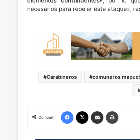
elementos contundentes
«, por lo qu
necesarios para repeler este ataque», re
Carabineros
comuneros mapuc
Facebook
X
Compartir por correo electrónico
Imprimir
Compartir