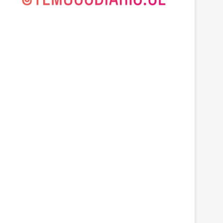
Adultos Mayores
mayo 28, 2026
Personas mayores llegan
población en La Araucanía 
advierten nuevos desafíos 
de salud