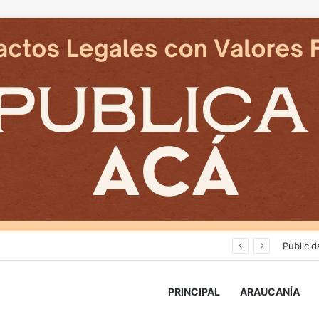
Cámaras municipales de Temuco detectaron la comercialización de tonelada y media de mercadería asiática ilegal
Publicid
PRINCIPAL
ARAUCANÍA