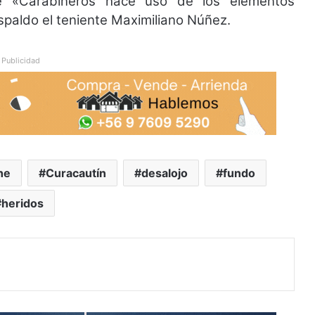
e «Carabineros hace uso de los elementos
spaldo el teniente Maximiliano Núñez.
Publicidad
he
Curacautín
desalojo
fundo
heridos