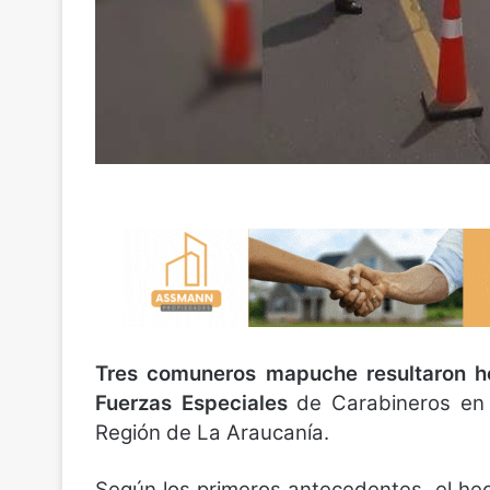
Tres comuneros mapuche resultaron he
Fuerzas Especiales
de Carabineros en
Región de La Araucanía.
Según los primeros antecedentes, el hec