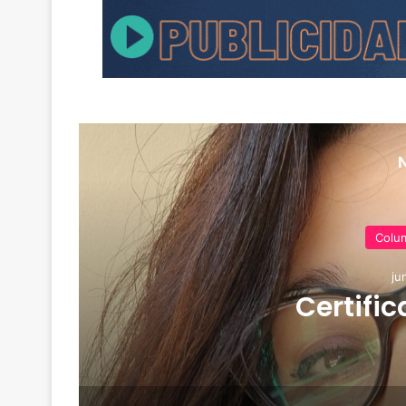
Colu
ju
Certific
o