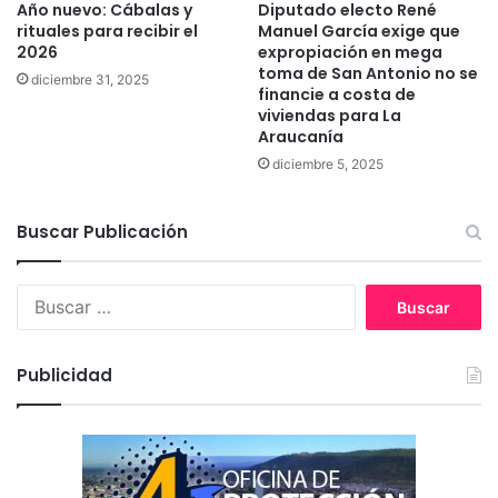
Año nuevo: Cábalas y
Diputado electo René
i
i
rituales para recibir el
Manuel García exige que
f
o
2026
expropiación en mega
e
s
toma de San Antonio no se
diciembre 31, 2025
s
c
financie a costa de
t
o
viviendas para La
a
n
Araucanía
c
s
diciembre 5, 2025
i
t
o
i
n
t
Buscar Publicación
e
u
s
c
e
i
B
n
o
u
T
n
s
e
a
c
Publicidad
m
l
a
u
e
r
c
s
:
o
e
n