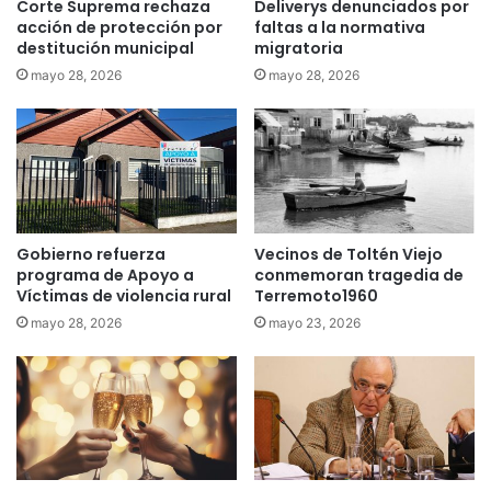
Corte Suprema rechaza
Deliverys denunciados por
s
o
acción de protección por
faltas a la normativa
a
r
destitución municipal
migratoria
l
n
mayo 28, 2026
mayo 28, 2026
u
a
d
d
m
a
a
s
n
c
t
í
e
v
n
Gobierno refuerza
Vecinos de Toltén Viejo
i
programa de Apoyo a
conmemoran tragedia de
d
c
Víctimas de violencia rural
Terremoto1960
r
a
á
s
mayo 28, 2026
mayo 23, 2026
n
p
l
o
a
r
s
c
m
a
a
m
n
b