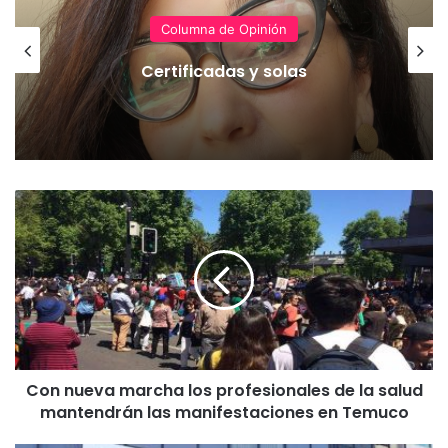
Columna de Opinión
Certificadas y solas
C
o
n
n
u
e
v
a
m
Con nueva marcha los profesionales de la salud
a
mantendrán las manifestaciones en Temuco
r
c