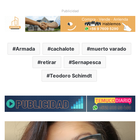
Publicidad
Armada
cachalote
muerto varado
retirar
Sernapesca
Teodoro Schimdt