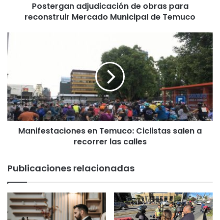
Postergan adjudicación de obras para
a
reconstruir Mercado Municipal de Temuco
d
j
u
M
d
a
i
n
c
i
a
f
c
e
i
s
ó
t
n
a
d
Manifestaciones en Temuco: Ciclistas salen a
c
e
recorrer las calles
i
o
o
b
n
Publicaciones relacionadas
r
e
a
s
s
e
p
n
a
T