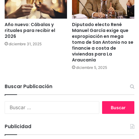
n
e
i
c
c
o
Año nuevo: Cábalas y
Diputado electo René
i
r
rituales para recibir el
Manuel García exige que
p
r
2026
expropiación en mega
a
e
toma de San Antonio no se
diciembre 31, 2025
l
r
financie a costa de
d
l
viviendas para La
e
a
Araucanía
T
s
diciembre 5, 2025
e
c
m
a
u
l
Buscar Publicación
c
l
o
e
s
B
u
s
c
Publicidad
a
r