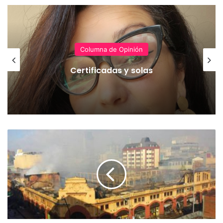
Columna de Opinión
Certificadas y solas
P
o
s
t
e
r
g
a
n