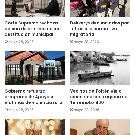
r
e
a
m
r
u
e
c
Corte Suprema rechaza
Deliverys denunciados por
c
o
acción de protección por
faltas a la normativa
o
:
destitución municipal
migratoria
n
C
mayo 28, 2026
mayo 28, 2026
s
i
t
c
r
l
u
i
i
s
r
t
M
a
e
Gobierno refuerza
Vecinos de Toltén Viejo
s
programa de Apoyo a
conmemoran tragedia de
r
s
Víctimas de violencia rural
Terremoto1960
c
a
a
l
mayo 28, 2026
mayo 23, 2026
d
e
o
n
M
a
u
r