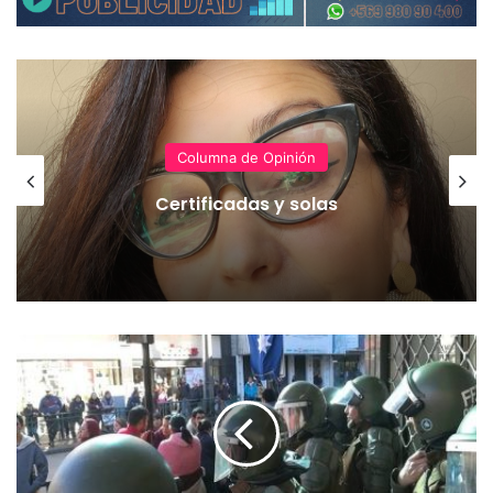
Columna de Opinión
Certificadas y solas
C
á
m
a
r
a
d