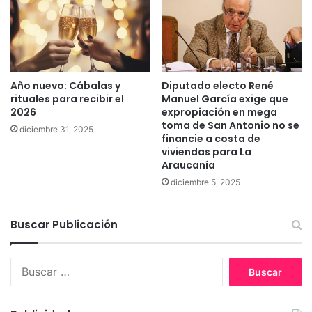
d
n
o
o
s
r
s
i
u
s
s
Año nuevo: Cábalas y
Diputado electo René
t
m
rituales para recibir el
Manuel García exige que
a
i
2026
expropiación en mega
s
n
toma de San Antonio no se
diciembre 31, 2025
e
i
financie a costa de
n
s
viviendas para La
T
t
Araucanía
e
r
diciembre 5, 2025
m
o
u
s
c
p
Buscar Publicación
o
a
r
a
B
e
u
s
s
t
c