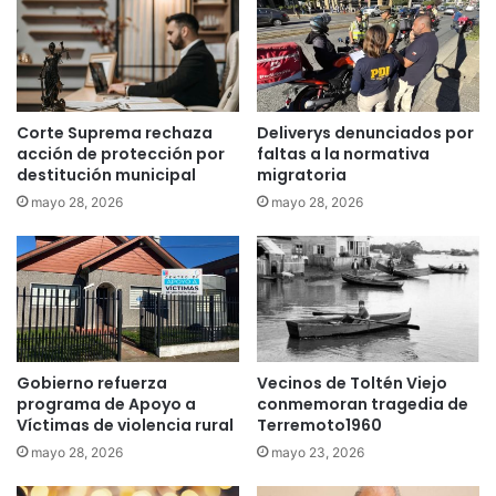
l
s
a
o
c
l
a
i
í
c
d
i
Corte Suprema rechaza
Deliverys denunciados por
a
t
acción de protección por
faltas a la normativa
d
ó
destitución municipal
migratoria
e
l
mayo 28, 2026
mayo 28, 2026
l
a
a
r
s
e
v
n
e
u
n
n
t
c
a
Gobierno refuerza
Vecinos de Toltén Viejo
i
programa de Apoyo a
conmemoran tragedia de
s
a
Víctimas de violencia rural
Terremoto1960
d
a
e
t
mayo 28, 2026
mayo 23, 2026
m
o
i