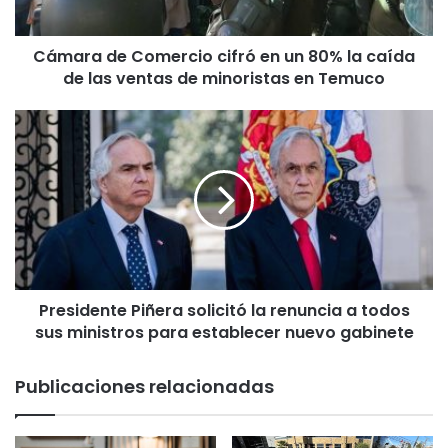
e
C
Cámara de Comercio cifró en un 80% la caída
o
de las ventas de minoristas en Temuco
m
e
r
P
c
r
i
e
o
s
c
i
i
d
f
e
r
n
ó
t
e
Presidente Piñera solicitó la renuncia a todos
e
n
sus ministros para establecer nuevo gabinete
P
u
i
n
ñ
Publicaciones relacionadas
8
e
0
r
%
a