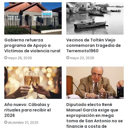
a
o
d
p
e
e
s
l
u
l
c
a
o
Gobierno refuerza
Vecinos de Toltén Viejo
d
programa de Apoyo a
conmemoran tragedia de
n
a
Víctimas de violencia rural
Terremoto1960
v
e
i
n
mayo 28, 2026
mayo 23, 2026
v
T
i
e
e
m
n
u
t
c
e
o
e
Año nuevo: Cábalas y
Diputado electo René
n
rituales para recibir el
Manuel García exige que
P
2026
expropiación en mega
a
toma de San Antonio no se
diciembre 31, 2025
d
financie a costa de