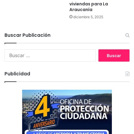
r
viviendas para La
e
Araucanía
L
diciembre 5, 2025
a
s
C
Buscar Publicación
a
s
a
B
s
u
s
c
Publicidad
a
r
: