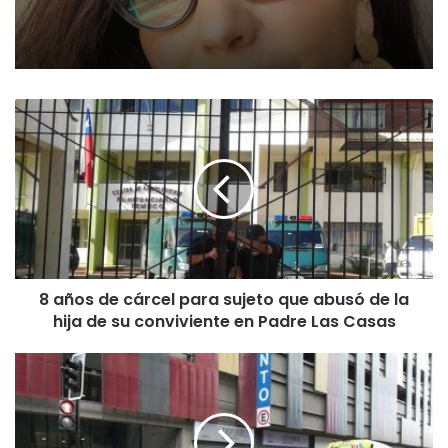
8
a
ñ
o
s
d
e
c
á
8 años de cárcel para sujeto que abusó de la
r
hija de su conviviente en Padre Las Casas
c
e
l
M
p
u
a
j
r
e
a
r