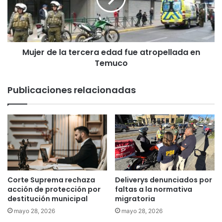
s
d
u
e
j
l
e
a
t
Mujer de la tercera edad fue atropellada en
t
o
Temuco
e
q
r
u
c
Publicaciones relacionadas
e
e
a
r
b
a
u
e
s
d
ó
a
d
d
e
f
l
u
Corte Suprema rechaza
Deliverys denunciados por
a
e
acción de protección por
faltas a la normativa
h
a
destitución municipal
migratoria
i
t
mayo 28, 2026
mayo 28, 2026
j
r