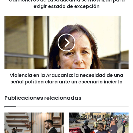
exigir estado de excepción
d
e
L
V
a
i
A
o
r
l
a
e
u
n
c
c
a
i
n
a
í
Violencia en la Araucanía: la necesidad de una
e
a
señal política clara ante un escenario incierto
n
s
l
e
a
Publicaciones relacionadas
m
A
o
r
v
a
i
u
l
c
i
a