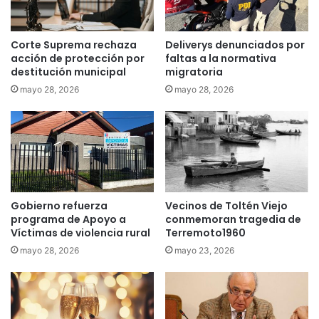
z
n
a
í
n
a
Corte Suprema rechaza
Deliverys denunciados por
p
:
acción de protección por
faltas a la normativa
a
l
destitución municipal
migratoria
r
a
mayo 28, 2026
mayo 28, 2026
a
n
e
e
x
c
i
e
g
s
i
i
r
d
e
Gobierno refuerza
Vecinos de Toltén Viejo
a
programa de Apoyo a
conmemoran tragedia de
s
d
Víctimas de violencia rural
Terremoto1960
t
d
a
e
mayo 28, 2026
mayo 23, 2026
d
u
o
n
d
a
e
s