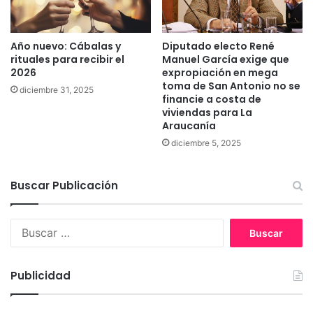
e
e
x
ñ
c
a
Año nuevo: Cábalas y
Diputado electo René
e
l
rituales para recibir el
Manuel García exige que
p
p
2026
expropiación en mega
c
o
toma de San Antonio no se
diciembre 31, 2025
i
l
financie a costa de
ó
í
viviendas para La
n
t
Araucanía
i
diciembre 5, 2025
c
a
c
Buscar Publicación
l
a
r
B
a
u
a
s
n
c
Publicidad
t
a
e
r