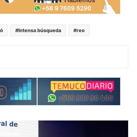
gó
Intensa búsqueda
reo
Noticias