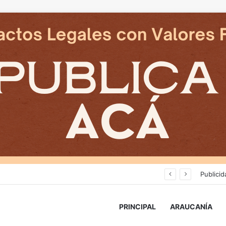
an en reposicion de energia en La Araucania
Publicid
PRINCIPAL
ARAUCANÍA