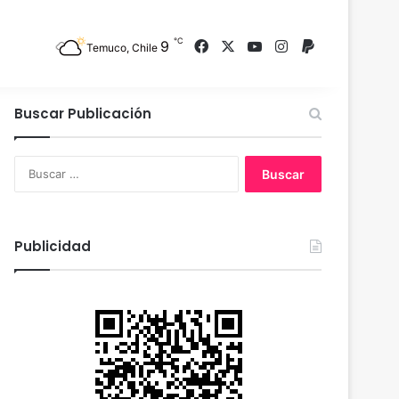
℃
9
Facebook
X
YouTube
Instagram
PayPal
Temuco, Chile
Buscar Publicación
B
u
s
c
a
Publicidad
r
: