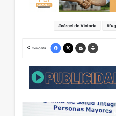
cárcel de Victoria
fu
Facebook
X
Compartir por correo electrónico
Imprimir
Compartir