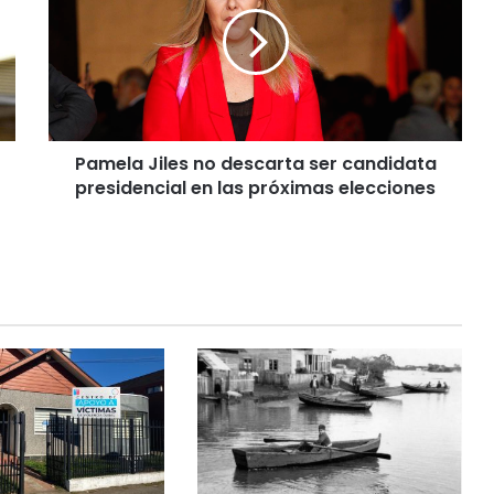
m
e
l
a
J
i
l
Pamela Jiles no descarta ser candidata
e
presidencial en las próximas elecciones
s
n
o
d
e
s
c
a
r
t
a
s
e
r