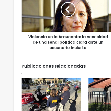
o
l
e
n
c
i
a
Violencia en la Araucanía: la necesidad
e
de una señal política clara ante un
n
l
escenario incierto
a
A
r
Publicaciones relacionadas
a
u
c
a
n
í
a
:
l