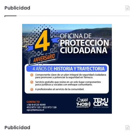
c
Publicidad
a
r
:
Publicidad