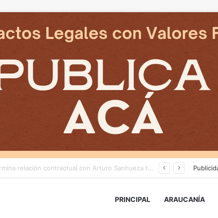
Cámaras municipales de Temuco detectaron la comercialización de tonelada y media de mercadería asiática ilegal
Publicid
PRINCIPAL
ARAUCANÍA