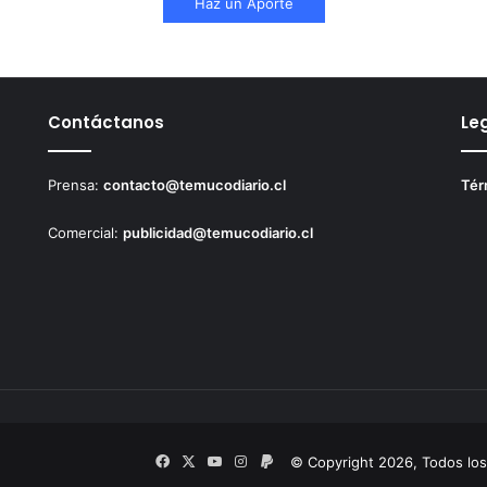
Haz un Aporte
Contáctanos
Le
Prensa:
contacto@temucodiario.cl
Tér
Comercial:
publicidad@temucodiario.cl
Facebook
X
YouTube
Instagram
PayPal
© Copyright 2026, Todos lo