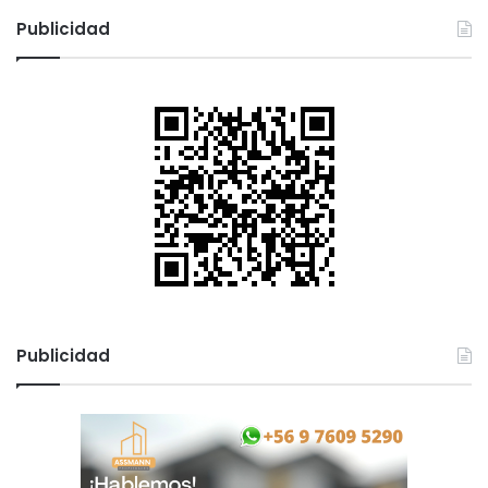
c
Publicidad
a
r
:
Publicidad