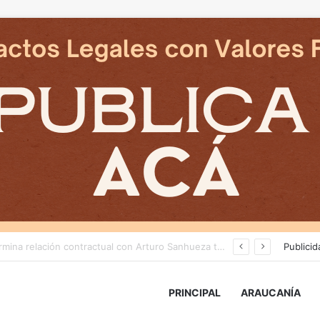
Cámaras municipales de Temuco detectaron la comercialización de tonelada y media de mercadería asiática ilegal
Publicid
PRINCIPAL
ARAUCANÍA