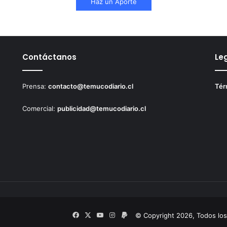
Haz un Aporte
Contáctanos
Le
Prensa:
contacto@temucodiario.cl
Tér
Comercial:
publicidad@temucodiario.cl
Facebook
X
YouTube
Instagram
PayPal
© Copyright 2026, Todos lo