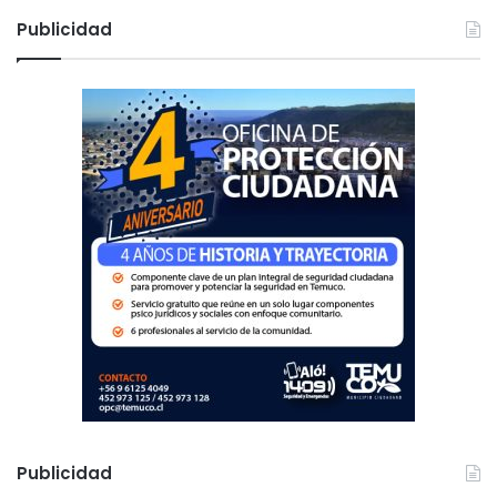
c
Publicidad
a
r
:
Publicidad