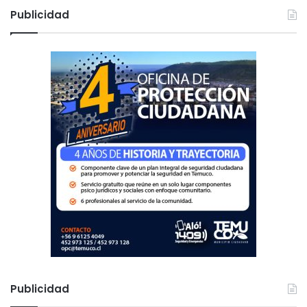
c
Publicidad
a
r
:
Publicidad