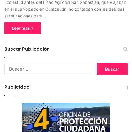
Los estudiantes del Liceo Agrícola San Sebastián, que viajaban
en el bus volcado en Curacautín, no contaban con las debidas
autorizaciones para…
Leer más »
Buscar Publicación
B
u
s
c
Publicidad
a
r
: