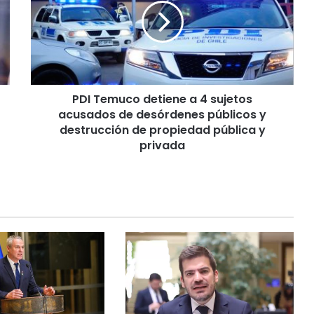
T
e
m
u
c
o
PDI Temuco detiene a 4 sujetos
d
acusados de desórdenes públicos y
e
t
destrucción de propiedad pública y
i
privada
e
n
e
a
4
s
u
j
e
t
o