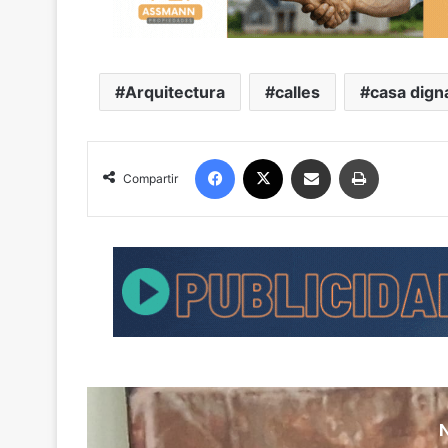
Arquitectura
calles
casa dign
Facebook
X
Compartir por correo electrónico
Imprimir
Compartir