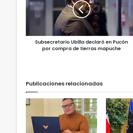
s
e
c
r
e
t
Subsecretario Ubilla declaró en Pucón
a
por compra de tierras mapuche
r
i
o
U
b
i
Publicaciones relacionadas
l
l
a
d
e
c
l
a