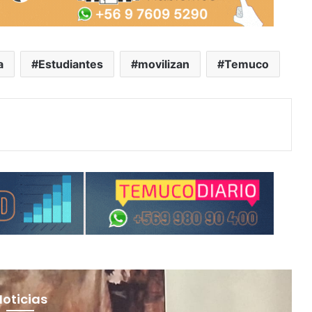
a
Estudiantes
movilizan
Temuco
Noticias