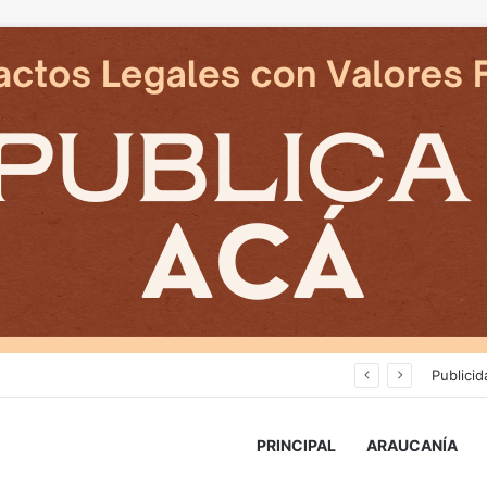
Deportes Temuco termina relación contractual con Arturo Sanhueza tras derrota ante Copiapó
Publicid
PRINCIPAL
ARAUCANÍA