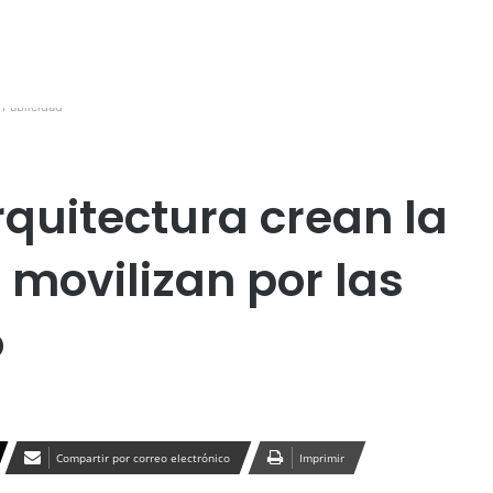
Publicidad
rquitectura crean la
 movilizan por las
o
Compartir por correo electrónico
Imprimir