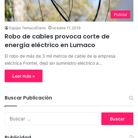
Policial
Equipo TemucoDiario
octubre 11, 2019
Robo de cables provoca corte de
energía eléctrico en Lumaco
El robo de más de 3 mil metros de cable de la empresa
eléctrica Frontel, dejó sin suministro eléctrico a…
Leer más »
Buscar Publicación
B
u
s
c
Publicidad