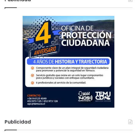
a
r
:
Publicidad