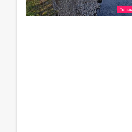
Temuc