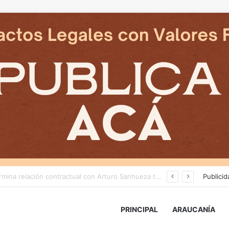
Cámaras municipales de Temuco detectaron la comercialización de tonelada y media de mercadería asiática ilegal
Publicid
PRINCIPAL
ARAUCANÍA