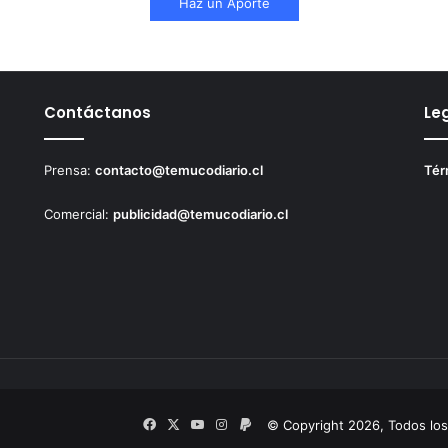
Haz un Aporte
Contáctanos
Le
Prensa:
contacto@temucodiario.cl
Tér
Comercial:
publicidad@temucodiario.cl
Facebook
X
YouTube
Instagram
PayPal
© Copyright 2026, Todos lo