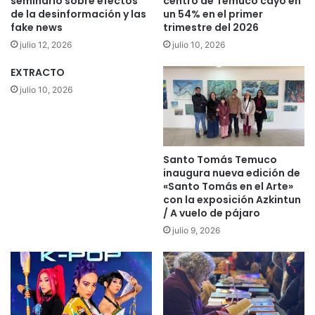
seminario sobre efectos
centro de Temuco cayó en
u
a
de la desinformación y las
un 54% en el primer
g
fake news
trimestre del 2026
f
a
e
julio 12, 2026
julio 10, 2026
r
c
e
t
EXTRACTO
n
a
julio 10, 2026
c
d
o
o
n
d
c
e
u
Santo Tomás Temuco
j
inaugura nueva edición de
r
a
«Santo Tomás en el Arte»
s
i
con la exposición Azkintun
o
n
/ A vuelo de pájaro
q
c
julio 9, 2026
u
e
e
n
b
d
u
i
s
o
c
e