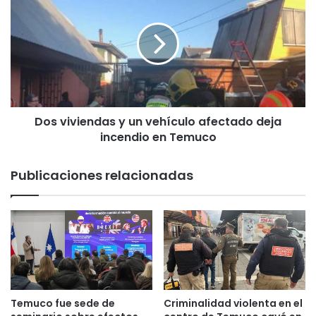
e
o
m
s
u
v
c
i
o
v
o
i
b
e
t
n
u
Dos viviendas y un vehículo afectado deja
d
v
incendio en Temuco
a
i
s
e
y
Publicaciones relacionadas
r
u
o
n
n
v
p
e
r
h
i
í
m
c
e
u
r
l
Temuco fue sede de
Criminalidad violenta en el
l
o