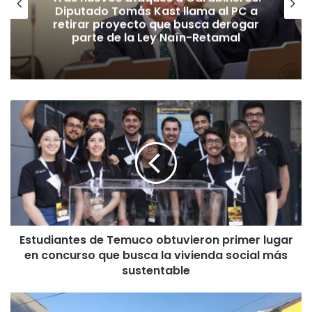
Diputado Tomás Kast llama al PC a
retirar proyecto que busca derogar
parte de la Ley Naín-Retamal
E
s
t
u
d
i
a
n
t
Estudiantes de Temuco obtuvieron primer lugar
e
en concurso que busca la vivienda social más
s
d
sustentable
e
T
D