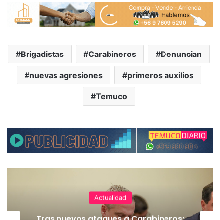
Brigadistas
Carabineros
Denuncian
nuevas agresiones
primeros auxilios
Temuco
Actualidad
Tras nuevos ataques a Carabineros: