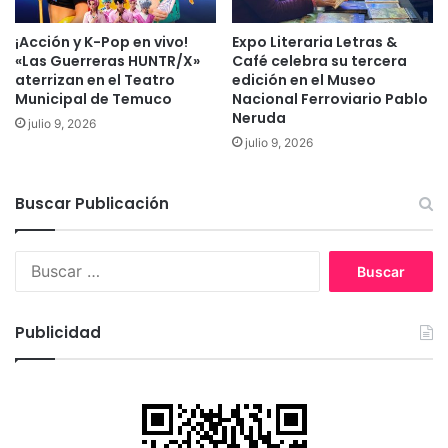
a
n
l
T
¡Acción y K-Pop en vivo!
Expo Literaria Letras &
a
e
«Las Guerreras HUNTR/X»
Café celebra su tercera
v
m
aterrizan en el Teatro
edición en el Museo
i
u
Municipal de Temuco
Nacional Ferroviario Pablo
v
c
Neruda
julio 9, 2026
i
o
julio 9, 2026
e
n
d
Buscar Publicación
a
s
o
B
c
u
i
s
a
c
Publicidad
l
a
m
r
á
:
s
s