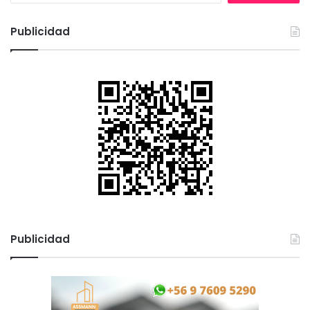
s
c
Publicidad
a
r
:
Publicidad