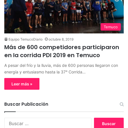
Temuco
Equipo TemucoDiario
octubre 8, 2019
Más de 600 competidores participaron
en la corrida PDI 2019 en Temuco
A pesar del frío y la lluvia, más de 600 personas llegaron con
energía y entusiasmo hasta la 37° Corrida…
Leer más »
Buscar Publicación
B
u