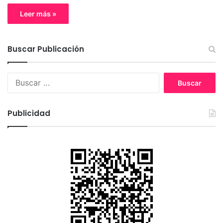
Leer más »
Buscar Publicación
B
u
s
c
Publicidad
a
r
: