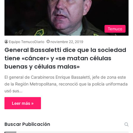
Temuco
Equipo TemucoDiario
noviembre 22, 2019
General Bassaletti dice que la sociedad
tiene «cáncer» y «se matan células
buenas y células malas»
El general de Carabineros Enrique Bassaletti, jefe de zona este
de la Región Metropolitana, reconoció que la policía uniformada
usó sus…
Leer más »
Buscar Publicación