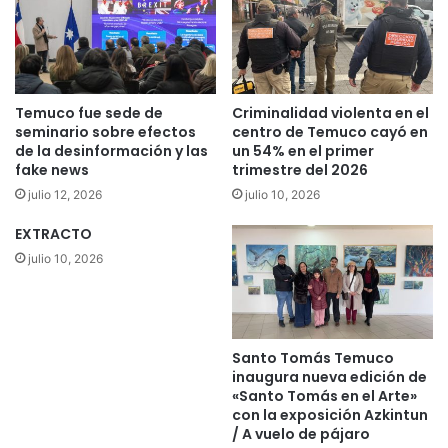
i
a
o
r
n
á
a
n
l
a
a
Temuco fue sede de
Criminalidad violenta en el
c
f
seminario sobre efectos
centro de Temuco cayó en
o
i
de la desinformación y las
un 54% en el primer
n
fake news
trimestre del 2026
r
s
m
julio 12, 2026
julio 10, 2026
u
ó
l
q
EXTRACTO
t
u
julio 10, 2026
a
e
d
p
e
i
A
d
s
Santo Tomás Temuco
i
inaugura nueva edición de
o
e
«Santo Tomás en el Arte»
c
r
con la exposición Azkintun
i
o
/ A vuelo de pájaro
a
n