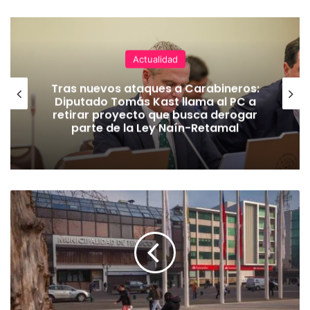
Actualidad
Tras nuevos ataques a Carabineros:
Diputado Tomás Kast llama al PC a
retirar proyecto que busca derogar
parte de la Ley Naín-Retamal
T
e
m
u
c
o
:
A