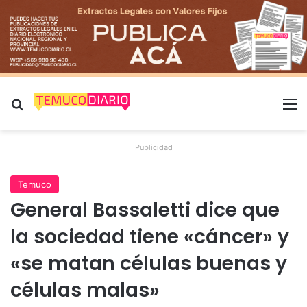
Buscar por
M
Publicidad
Temuco
General Bassaletti dice que
la sociedad tiene «cáncer» y
«se matan células buenas y
células malas»