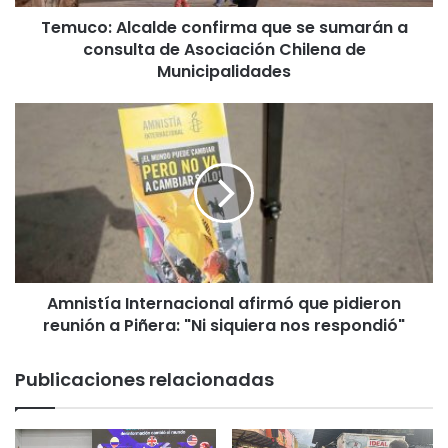
l
Temuco: Alcalde confirma que se sumarán a
c
consulta de Asociación Chilena de
a
l
Municipalidades
d
e
A
c
m
o
n
n
i
f
s
i
t
r
í
m
a
a
I
q
Amnistía Internacional afirmó que pidieron
n
u
reunión a Piñera: "Ni siquiera nos respondió"
t
e
e
s
r
Publicaciones relacionadas
e
n
s
a
u
c
m