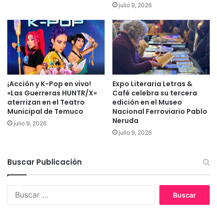
julio 9, 2026
c
r
i
e
ó
u
n
n
C
i
h
ó
i
n
l
a
¡Acción y K-Pop en vivo!
Expo Literaria Letras &
e
P
«Las Guerreras HUNTR/X»
Café celebra su tercera
n
i
aterrizan en el Teatro
edición en el Museo
a
ñ
Municipal de Temuco
Nacional Ferroviario Pablo
d
e
Neruda
julio 9, 2026
e
r
julio 9, 2026
M
a
u
:
n
"
Buscar Publicación
i
N
c
i
i
B
s
p
u
i
a
s
q