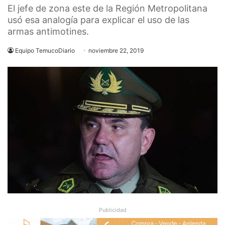
El jefe de zona este de la Región Metropolitana
usó esa analogía para explicar el uso de las
armas antimotines.
Equipo TemucoDiario
noviembre 22, 2019
Publicidad