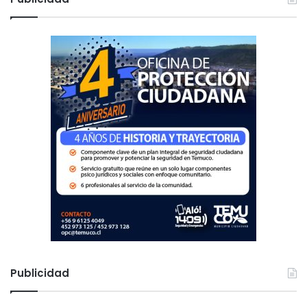
a
r
:
Publicidad