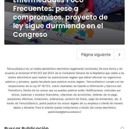
e
i
c
n
Frecuentes: pese a
l
a
o
a
e
m
F
compromisos, proyecto de
l
c
u
r
d
ley sigue durmiendo en el
c
j
e
e
i
Congreso
e
c
l
o
r
u
a
n
e
e
c
e
s
n
o
Página siguiente
s
c
t
m
p
a
e
i
a
s
s
TemucoDiario.cl es un medio periodístico electrónico legalmente constituido. De esta forma y de
s
r
acuerdo al dictamen N°60.513 del 2004 de la Contraloría General de la República que valida a los
a
:
i
diarios electrónicos para realizar las publicaciones legales que deben efectuar los organismos
l
d
p
públicos y privados, queda facultado para publicar avisos legales. TemucoDiario.cl cumple con las
ó
a
disposiciones de la Ley Nº 19.733, sobre Libertades de Opinión e Información y Ejercicio del
a
e
n
Periodismo. Dentro de los avisos que se pueden publicar están: Notificaciones Judiciales por
m
s
s
Avisos, balances y estados financieros, citaciones de accionistas, órdenes de no pago,
p
e
e
e
posesiones efectivas, licitaciones, ordenanzas, extravío de títulos, pago de dividendos, etc. A
a
n
través de TemucoDiario.cl, podrá publicar los avisos legales de su empresa o cliente de manera
n
a
r
rápida y eficiente. Para lo anterior puede contactarnos a través del correo electrónico
t
S
c
publicidad@temucodiario.cl
a
a
o
o
l
r
c
m
a
i
Buscar Publicación