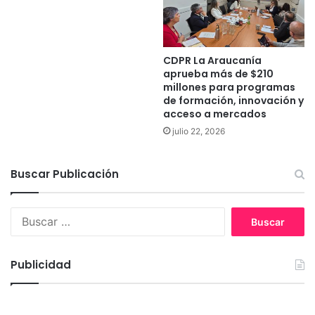
a
o
f
r
o
m
r
a
CDPR La Araucanía
t
p
aprueba más de $210
a
i
millones para programas
l
l
de formación, innovación y
e
o
acceso a mercados
c
t
julio 22, 2026
e
o
r
s
l
d
Buscar Publicación
a
e
a
d
g
r
B
r
o
u
i
n
s
c
e
c
Publicidad
u
s
a
l
c
r
t
e
:
u