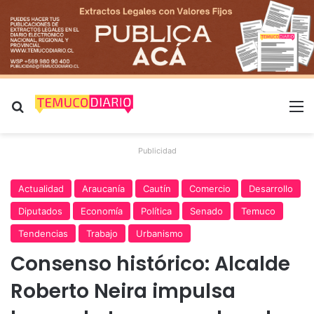
Buscar por
M
Publicidad
Actualidad
Araucanía
Cautín
Comercio
Desarrollo
Diputados
Economía
Política
Senado
Temuco
Tendencias
Trabajo
Urbanismo
Consenso histórico: Alcalde
Roberto Neira impulsa