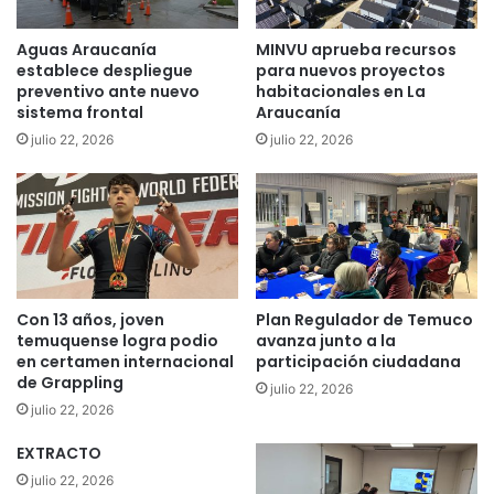
d
a
e
a
Aguas Araucanía
MINVU aprueba recursos
P
c
establece despliegue
para nuevos proyectos
r
a
preventivo ante nuevo
habitacionales en La
o
d
sistema frontal
Araucanía
d
e
julio 22, 2026
julio 22, 2026
u
m
c
i
c
a
i
r
ó
e
n
g
L
i
i
Con 13 años, joven
Plan Regulador de Temuco
o
temuquense logra podio
avanza junto a la
m
n
en certamen internacional
participación ciudadana
p
a
de Grappling
i
l
julio 22, 2026
a
julio 22, 2026
q
p
u
EXTRACTO
a
e
r
julio 22, 2026
f