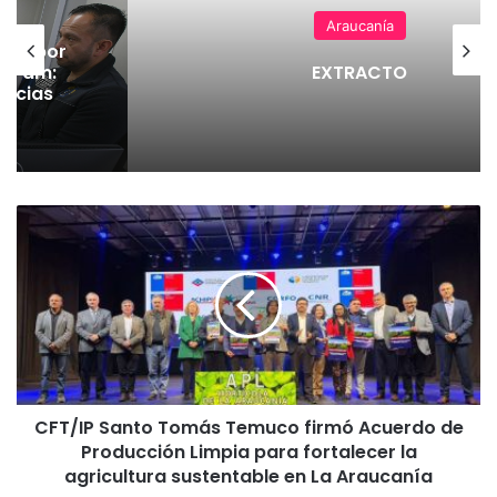
Araucanía
stema
dos por
30 am:
EXTRACTO
encias
C
F
T
/
I
P
S
a
n
CFT/IP Santo Tomás Temuco firmó Acuerdo de
t
Producción Limpia para fortalecer la
o
T
agricultura sustentable en La Araucanía
o