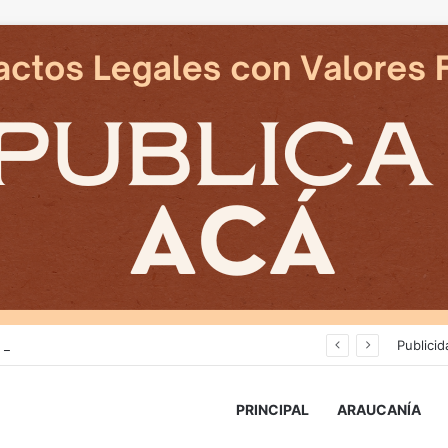
Cámaras municipales de Temuco detectaron la comercialización de tonelada y media de mercadería asiática ilegal
Publicid
PRINCIPAL
ARAUCANÍA