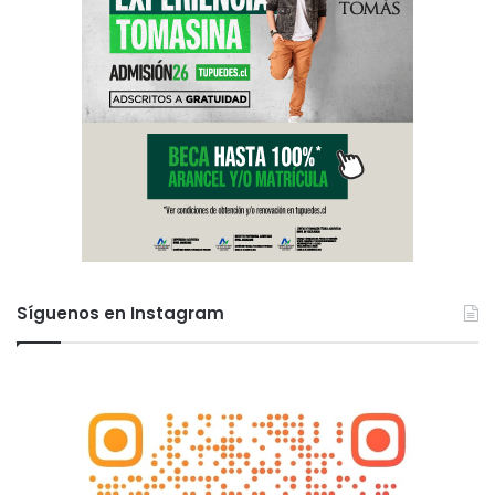
e
S
a
n
t
o
T
o
m
á
s
Síguenos en Instagram