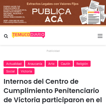
Buscar por
M
Publicidad
Actualidad
Araucanía
Arte
Cautín
Religión
Social
Victoria
Internos del Centro de
Cumplimiento Penitenciario
de Victoria participaron en el