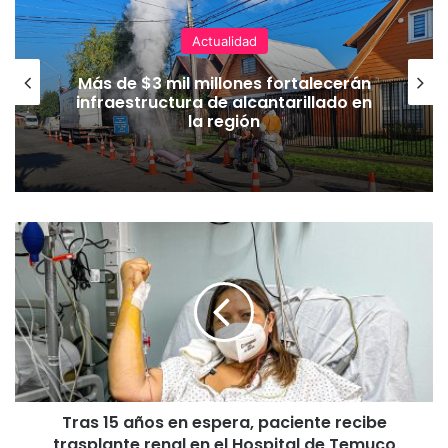
Actualidad
Más de $3 mil millones fortalecerán
infraestructura de alcantarillado en
la región
T
r
a
s
1
5
a
ñ
o
Tras 15 años en espera, paciente recibe
s
trasplante renal en el Hospital de Temuco
e