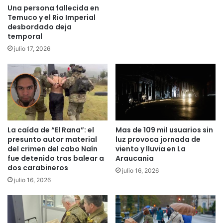
e
Una persona fallecida en
t
Temuco y el Rio Imperial
r
desbordado deja
a
temporal
s
julio 17, 2026
p
l
a
n
t
e
r
La caída de “El Rana”: el
Mas de 109 mil usuarios sin
e
presunto autor material
luz provoca jornada de
n
del crimen del cabo Naín
viento y lluvia en La
a
fue detenido tras balear a
Araucania
l
dos carabineros
julio 16, 2026
e
julio 16, 2026
n
e
l
H