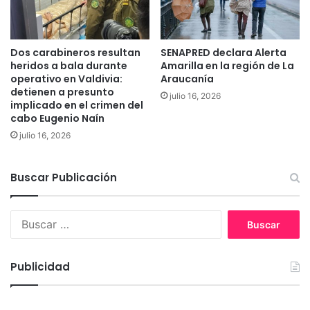
o
s
p
i
Dos carabineros resultan
SENAPRED declara Alerta
t
heridos a bala durante
Amarilla en la región de La
a
operativo en Valdivia:
Araucanía
l
detienen a presunto
julio 16, 2026
d
implicado en el crimen del
e
cabo Eugenio Naín
T
julio 16, 2026
e
m
u
Buscar Publicación
c
o
B
u
s
c
Publicidad
a
r
: