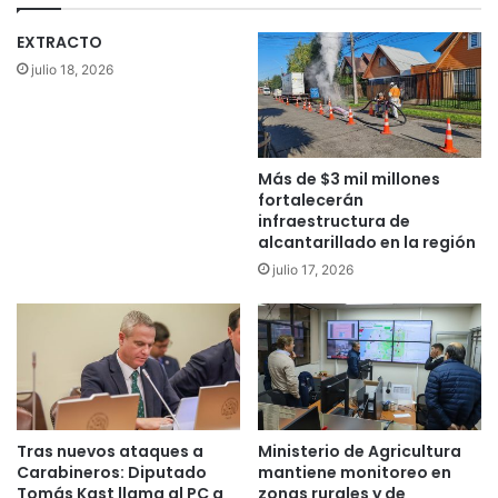
g
l
a
o
EXTRACTO
n
r
julio 18, 2026
a
e
d
s
o
y
r
t
e
i
Más de $3 mil millones
s
p
fortalecerán
d
o
infraestructura de
e
alcantarillado en la región
s
l
d
julio 17, 2026
X
e
I
s
I
o
c
f
o
á
n
p
c
a
u
Tras nuevos ataques a
Ministerio de Agricultura
r
Carabineros: Diputado
mantiene monitoreo en
r
a
Tomás Kast llama al PC a
zonas rurales y de
s
e