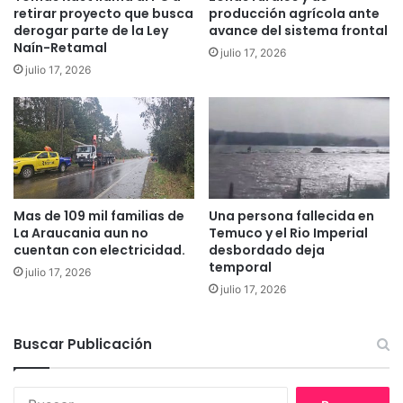
retirar proyecto que busca
producción agrícola ante
o
l
derogar parte de la Ley
avance del sistema frontal
r
2
Naín-Retamal
julio 17, 2026
e
0
julio 17, 2026
g
2
i
5
o
n
a
l
d
e
Mas de 109 mil familias de
Una persona fallecida en
p
La Araucania aun no
Temuco y el Rio Imperial
i
cuentan con electricidad.
desbordado deja
n
temporal
julio 17, 2026
t
julio 17, 2026
u
r
a
Buscar Publicación
c
o
n
B