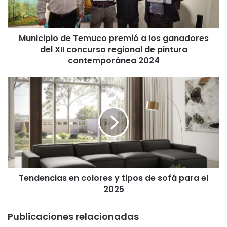
p
i
o
Municipio de Temuco premió a los ganadores
d
del XII concurso regional de pintura
e
T
contemporánea 2024
e
m
T
u
e
c
n
o
d
p
e
r
n
e
c
m
i
i
a
ó
Tendencias en colores y tipos de sofá para el
s
a
2025
e
l
n
o
c
Publicaciones relacionadas
s
o