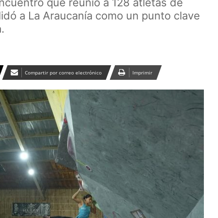
cuentro que reunió a 128 atletas de
olidó a La Araucanía como un punto clave
.
Compartir por correo electrónico
Imprimir