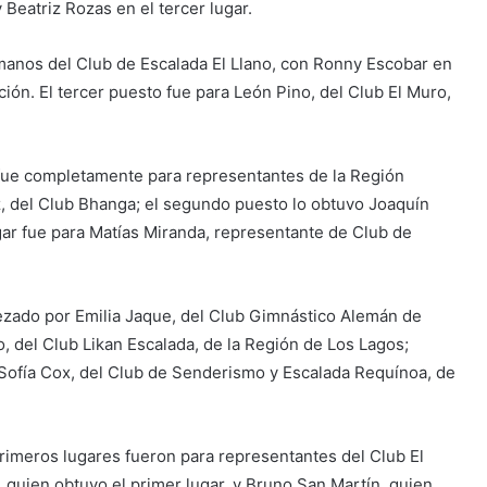
Beatriz Rozas en el tercer lugar.
manos del Club de Escalada El Llano, con Ronny Escobar en
ión. El tercer puesto fue para León Pino, del Club El Muro,
o fue completamente para representantes de la Región
z, del Club Bhanga; el segundo puesto lo obtuvo Joaquín
ugar fue para Matías Miranda, representante de Club de
ezado por Emilia Jaque, del Club Gimnástico Alemán de
o, del Club Likan Escalada, de la Región de Los Lagos;
Sofía Cox, del Club de Senderismo y Escalada Requínoa, de
primeros lugares fueron para representantes del Club El
 quien obtuvo el primer lugar, y Bruno San Martín, quien