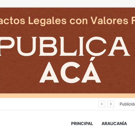
Cámaras municipales de Temuco detectaron la comercialización de tonelada y media de mercadería asiática ilegal
Publicid
PRINCIPAL
ARAUCANÍA