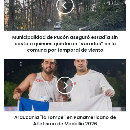
i
c
i
p
a
l
Municipalidad de Pucón aseguró estadía sin
i
costo a quienes quedaron “varados” en la
d
a
comuna por temporal de viento
d
d
A
e
r
P
a
u
u
c
c
ó
a
n
n
a
i
s
a
e
Araucania "la rompe" en Panamericano de
"
g
Atletismo de Medellin 2026
l
u
a