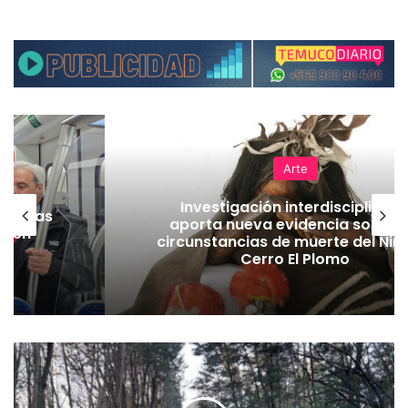
Arte
Investigación interdisciplinari
as vías
aporta nueva evidencia sobre l
Tren
circunstancias de muerte del Niñ
Cerro El Plomo
M
u
n