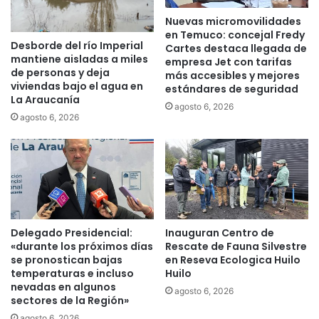
e
e
Nuevas micromovilidades
n
A
en Temuco: concejal Fredy
e
t
Desborde del río Imperial
Cartes destaca llegada de
s
l
mantiene aisladas a miles
empresa Jet con tarifas
q
e
de personas y deja
más accesibles y mejores
u
t
viviendas bajo el agua en
estándares de seguridad
e
i
La Araucanía
agosto 6, 2026
d
s
agosto 6, 2026
a
m
r
o
o
d
n
e
“
M
v
e
a
d
r
Delegado Presidencial:
Inauguran Centro de
e
a
«durante los próximos días
Rescate de Fauna Silvestre
l
se pronostican bajas
en Reseva Ecologica Huilo
d
l
temperaturas e incluso
Huilo
o
i
nevadas en algunos
s
agosto 6, 2026
n
sectores de la Región»
”
2
agosto 6, 2026