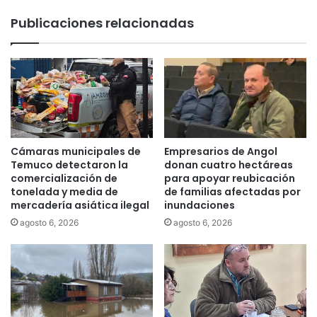
r
r
Publicaciones relacionadas
ó
o
e
m
s
p
t
e
a
"
d
e
í
n
a
P
s
a
Cámaras municipales de
Empresarios de Angol
i
n
Temuco detectaron la
donan cuatro hectáreas
n
a
comercialización de
para apoyar reubicación
c
tonelada y media de
de familias afectadas por
m
o
mercadería asiática ilegal
inundaciones
e
s
r
agosto 6, 2026
agosto 6, 2026
t
i
o
c
a
a
q
n
u
o
i
d