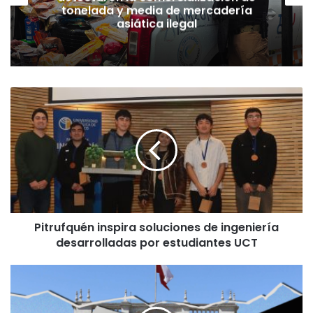
tonelada y media de mercadería
asiática ilegal
P
i
t
r
u
f
q
u
é
Pitrufquén inspira soluciones de ingeniería
n
desarrolladas por estudiantes UCT
i
n
s
D
p
i
i
p