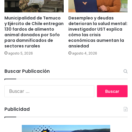
u
o
d
r
i
í
Municipalidad de Temuco
Desempleo y deudas
a
a
y Ejército de Chile entregan
deterioran la salud mental:
n
q
130 fardos de alimento
investigador UST explica
t
u
animal donados por Sofo
cómo las crisis
e
para damnificados de
económicas aumentan la
e
sectores rurales
ansiedad
s
d
U
e
agosto 5, 2026
agosto 4, 2026
C
t
T
e
Buscar Publicación
c
t
ó
B
$
u
1
s
,
c
4
Publicidad
a
b
r
i
:
l