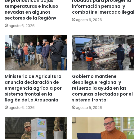
se pronostican bajas
robados para proteger la
í
g
temperaturas e incluso
información personal y
a
nevadas en algunos
combatir el mercado ilegal
e
sectores de la Región»
d
n
agosto 6, 2026
e
s
agosto 6, 2026
s
a
a
n
r
c
r
i
o
o
l
n
l
e
Ministerio de Agricultura
Gobierno mantiene
a
s
anuncia declaración de
despliegue regional y
d
t
emergencia agrícola por
refuerza la ayuda en las
a
r
sistema frontal en la
comunas afectadas por el
s
a
Región de La Araucanía
sistema frontal
p
s
agosto 6, 2026
agosto 5, 2026
o
a
r
u
e
d
s
i
t
t