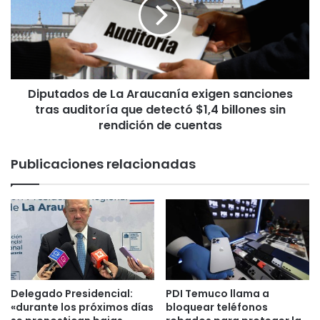
r
u
a
t
s
a
o
d
l
o
u
s
c
Diputados de La Araucanía exigen sanciones
d
i
tras auditoría que detectó $1,4 billones sin
e
o
L
rendición de cuentas
n
a
e
A
Publicaciones relacionadas
s
r
d
a
e
u
i
c
n
a
g
n
e
í
n
a
i
e
Delegado Presidencial:
PDI Temuco llama a
e
x
«durante los próximos días
bloquear teléfonos
r
i