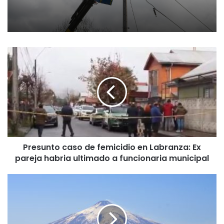
P
r
e
s
u
n
t
o
c
Presunto caso de femicidio en Labranza: Ex
a
pareja habria ultimado a funcionaria municipal
s
o
d
M
e
i
f
n
e
i
m
s