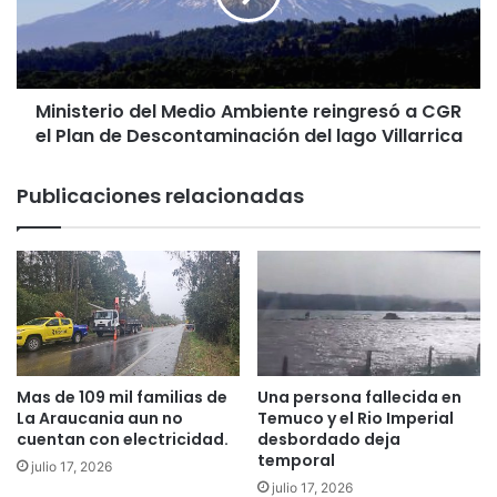
i
t
c
e
i
r
d
i
i
Ministerio del Medio Ambiente reingresó a CGR
o
o
el Plan de Descontaminación del lago Villarrica
d
e
e
n
l
Publicaciones relacionadas
L
M
a
e
b
d
r
i
a
o
n
A
z
m
a
b
:
i
Mas de 109 mil familias de
Una persona fallecida en
E
e
La Araucania aun no
Temuco y el Rio Imperial
x
n
cuentan con electricidad.
desbordado deja
p
temporal
t
julio 17, 2026
a
e
julio 17, 2026