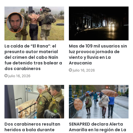
r
r
e
e
j
i
a
n
h
g
a
r
b
e
La caída de “El Rana”: el
Mas de 109 mil usuarios sin
r
s
presunto autor material
luz provoca jornada de
i
ó
del crimen del cabo Naín
viento y lluvia en La
a
a
fue detenido tras balear a
Araucania
u
C
dos carabineros
julio 16, 2026
l
G
julio 16, 2026
t
R
i
e
m
l
a
P
d
l
o
a
a
n
f
d
Dos carabineros resultan
SENAPRED declara Alerta
u
e
heridos a bala durante
Amarilla en la región de La
n