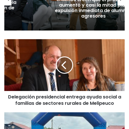
grícola
aumentó y casi la mitad pide
gión de
expulsión inmediata de alumn
agresores
D
e
l
e
g
a
c
i
ó
Delegación presidencial entrega ayuda social a
n
familias de sectores rurales de Melipeuco
p
r
e
G
s
o
i
b