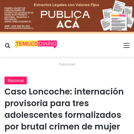
Buscar por
M
Publicidad
Nacional
Caso Loncoche: internación
provisoria para tres
adolescentes formalizados
por brutal crimen de mujer