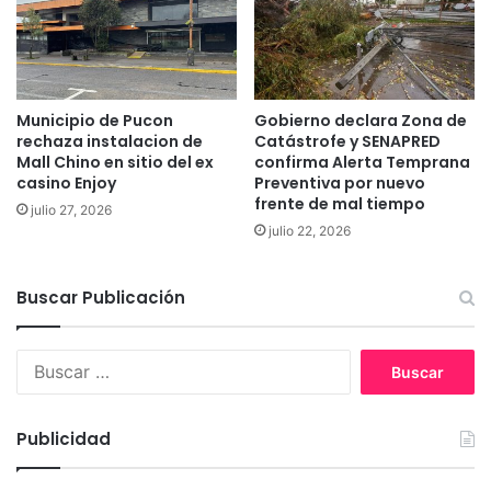
u
s
l
r
l
u
i
r
y
a
p
Municipio de Pucon
Gobierno declara Zona de
l
r
rechaza instalacion de
Catástrofe y SENAPRED
e
Mall Chino en sitio del ex
confirma Alerta Temprana
o
casino Enjoy
Preventiva por nuevo
s
y
frente de mal tiempo
d
e
julio 27, 2026
e
c
julio 22, 2026
M
t
e
a
Buscar Publicación
l
n
i
u
p
e
B
e
v
u
u
a
s
c
e
c
o
Publicidad
t
a
a
r
p