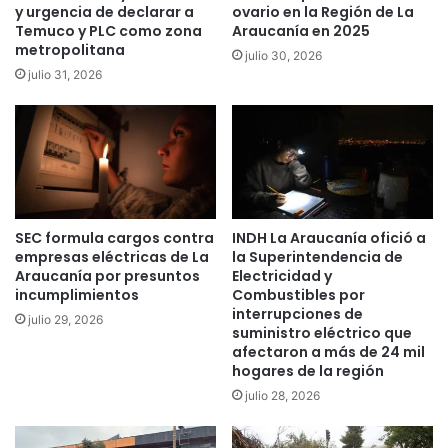
c
e
y urgencia de declarar a
ovario en la Región de La
i
3
Temuco y PLC como zona
Araucanía en 2025
a
metropolitana
1
julio 30, 2026
l
8
julio 31, 2026
a
v
f
i
a
v
m
i
i
e
l
n
i
d
SEC formula cargos contra
INDH La Araucanía ofició a
a
a
empresas eléctricas de La
la Superintendencia de
s
s
Araucanía por presuntos
Electricidad y
d
e
incumplimientos
Combustibles por
e
n
interrupciones de
julio 29, 2026
s
C
suministro eléctrico que
e
o
afectaron a más de 24 mil
c
l
hogares de la región
t
l
julio 28, 2026
o
i
r
p
e