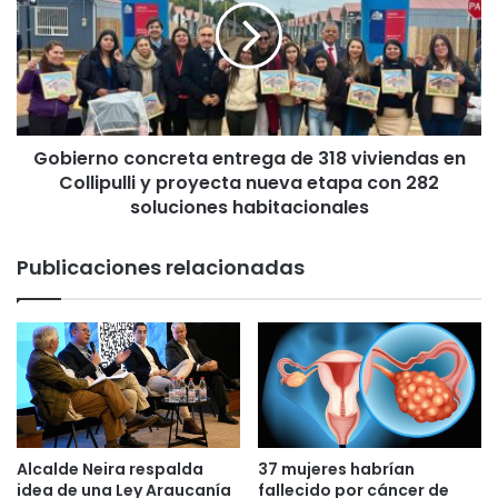
d
i
e
e
n
r
c
n
i
o
a
c
l
Gobierno concreta entrega de 318 viviendas en
o
e
Collipulli y proyecta nueva etapa con 282
n
n
c
soluciones habitacionales
t
r
r
e
Publicaciones relacionadas
e
t
g
a
a
e
a
n
y
t
u
r
d
e
a
g
s
a
Alcalde Neira respalda
37 mujeres habrían
o
d
idea de una Ley Araucanía
fallecido por cáncer de