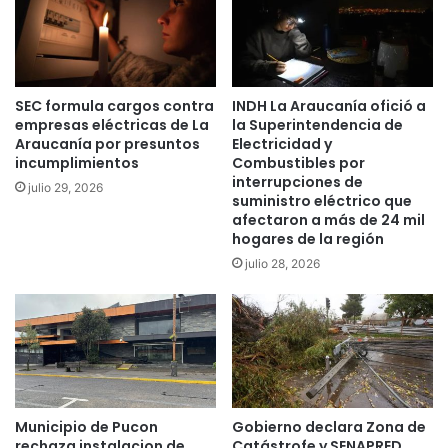
n
i
s
l
i
l
e
o
t
n
SEC formula cargos contra
INDH La Araucanía ofició a
e
e
empresas eléctricas de La
la Superintendencia de
c
s
Araucanía por presuntos
Electricidad y
o
p
incumplimientos
Combustibles por
m
a
interrupciones de
julio 29, 2026
u
r
suministro eléctrico que
n
a
afectaron a más de 24 mil
a
i
hogares de la región
s
m
julio 28, 2026
d
p
e
u
l
l
a
s
r
a
e
r
g
e
i
l
Municipio de Pucon
Gobierno declara Zona de
ó
rechaza instalacion de
Catástrofe y SENAPRED
d