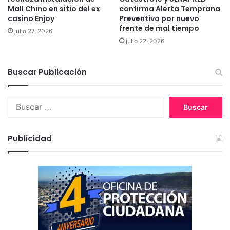
Mall Chino en sitio del ex
confirma Alerta Temprana
n
e
casino Enjoy
Preventiva por nuevo
s
frente de mal tiempo
a
julio 27, 2026
julio 22, 2026
r
r
o
Buscar Publicación
l
l
o
B
d
u
e
s
l
c
Publicidad
a
a
s
r
f
:
e
r
i
a
s
l