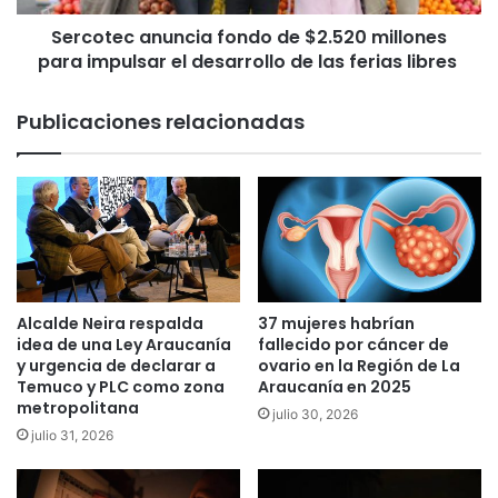
i
a
e
Sercotec anuncia fondo de $2.520 millones
n
n
para impulsar el desarrollo de las ferias libres
u
t
n
o
c
Publicaciones relacionadas
d
i
e
a
P
f
u
o
n
n
t
d
o
o
s
d
L
e
Alcalde Neira respalda
37 mujeres habrían
i
$
idea de una Ley Araucanía
fallecido por cáncer de
m
2
y urgencia de declarar a
ovario en la Región de La
p
Temuco y PLC como zona
Araucanía en 2025
.
metropolitana
i
5
julio 30, 2026
o
2
julio 31, 2026
s
0
e
m