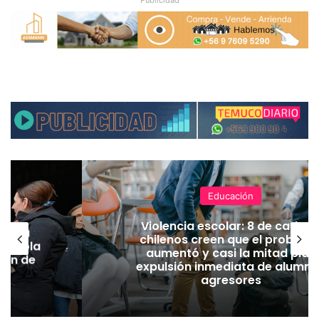
Publicidad
Educación
Violencia escolar: 8 de cada 1
nuncia
chilenos creen que el problem
grícola
aumentó y casi la mitad pide
gión de
expulsión inmediata de alumn
agresores