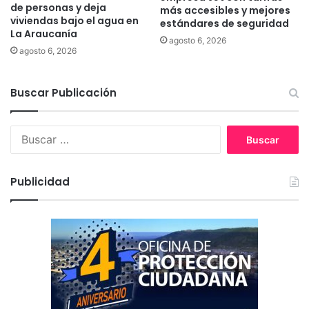
de personas y deja
a
n
más accesibles y mejores
viviendas bajo el agua en
estándares de seguridad
e
La Araucanía
n
agosto 6, 2026
agosto 6, 2026
T
e
m
Buscar Publicación
u
c
o
B
.
u
s
c
Publicidad
a
r
: