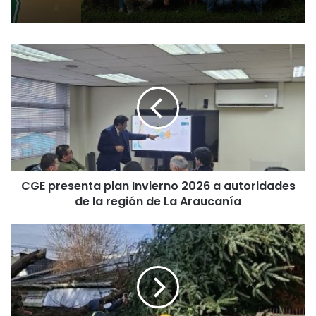
C
G
E
p
r
e
s
e
n
CGE presenta plan Invierno 2026 a autoridades
t
de la región de La Araucanía
a
p
l
N
a
u
n
e
I
v
n
a
v
t