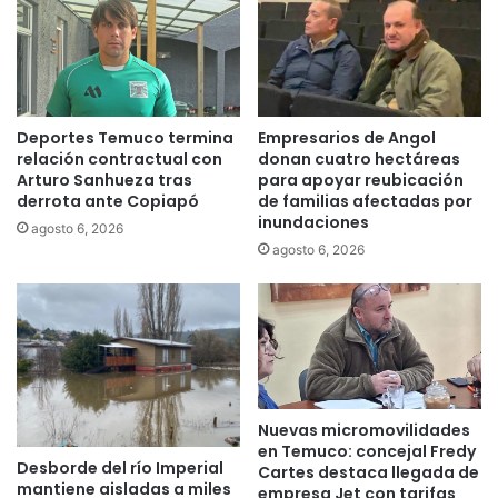
e
l
l
a
a
H
r
e
e
r
Deportes Temuco termina
Empresarios de Angol
g
o
relación contractual con
donan cuatro hectáreas
i
e
Arturo Sanhueza tras
para apoyar reubicación
ó
s
derrota ante Copiapó
de familias afectadas por
n
d
inundaciones
agosto 6, 2026
d
e
agosto 6, 2026
e
l
L
a
a
C
A
o
r
n
a
c
u
e
c
p
Nuevas micromovilidades
a
c
en Temuco: concejal Fredy
n
i
Desborde del río Imperial
Cartes destaca llegada de
í
mantiene aisladas a miles
ó
empresa Jet con tarifas