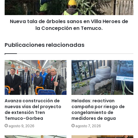
i
a
e
l
r
a
n
Nueva tala de árboles sanos en Villa Heroes de
d
o
la Concepción en Temuco.
e
2
á
0
r
Publicaciones relacionadas
2
b
6
o
a
l
a
e
u
s
t
s
o
a
r
n
i
o
Avanza construcción de
Heladas: reactivan
d
s
nuevas vías del proyecto
campaña por riesgo de
a
e
de extensión Tren
congelamiento de
d
Temuco-Gorbea
medidores de agua
n
e
V
agosto 9, 2026
agosto 7, 2026
s
i
d
l