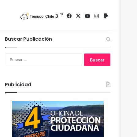
℃
3
Facebook
X
YouTube
Instagram
PayPal
Temuco, Chile
Buscar Publicación
B
u
s
c
a
Publicidad
r
: