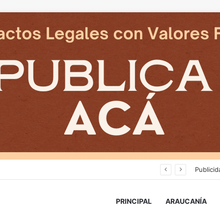
Deportes Temuco termina relación contractual con Arturo Sanhueza tras derrota ante Copiapó
Publicid
PRINCIPAL
ARAUCANÍA