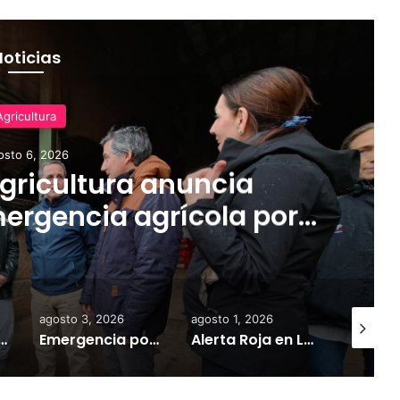
Noticias
Agricultura
osto 6, 2026
Agricultura anuncia
ergencia agrícola por
 en la Región de La
aucanía
agosto 3, 2026
agosto 1, 2026
agosto 6,
enos creen que el problema aumentó y casi la mitad pide expulsión inmediata de alumnos agresores
Emergencia por sistema frontal: Angol, Purén concentran las mayores afectaciones en La Araucanía
Alerta Roja en La Araucanía por desborde de ríos: más de un centenar de personas permanecen aisladas tras intenso sistema frontal