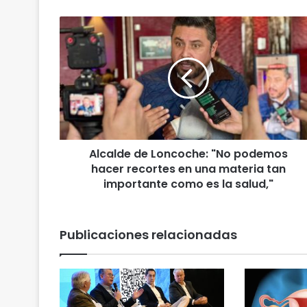
A
l
c
a
l
d
e
d
e
Alcalde de Loncoche: "No podemos
L
hacer recortes en una materia tan
o
n
importante como es la salud,"
c
o
c
Publicaciones relacionadas
h
e
:
"
N