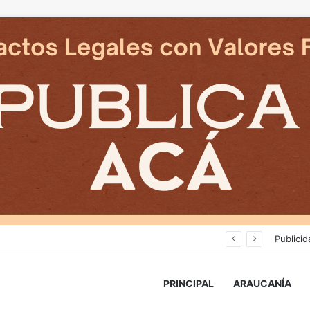
Deportes Temuco termina relación contractual con Arturo Sanhueza tras derrota ante Copiapó
Publicid
PRINCIPAL
ARAUCANÍA