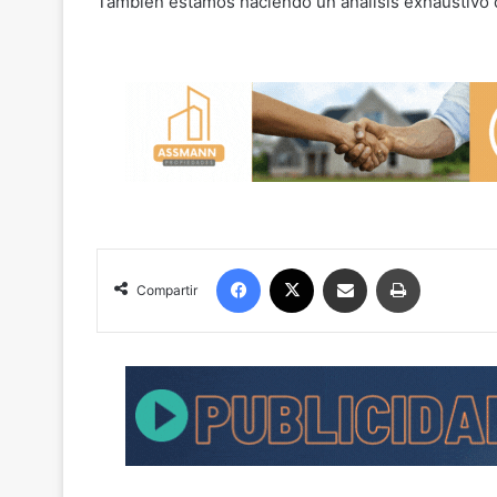
También estamos haciendo un análisis exhaustivo d
Facebook
X
Compartir por correo electrónico
Imprimir
Compartir