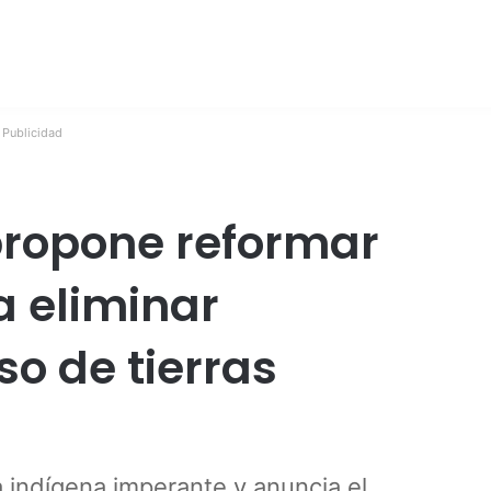
Publicidad
propone reformar
a eliminar
so de tierras
a indígena imperante y anuncia el