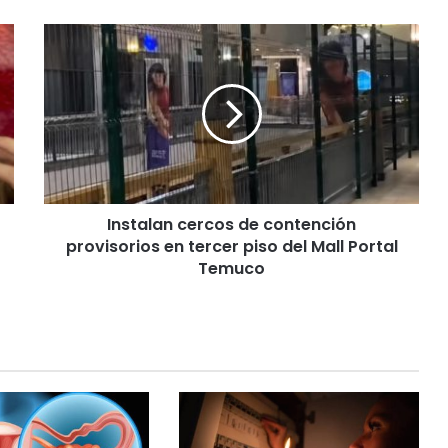
I
n
s
t
a
l
a
n
c
Instalan cercos de contención
e
provisorios en tercer piso del Mall Portal
r
c
Temuco
o
s
d
e
c
o
n
t