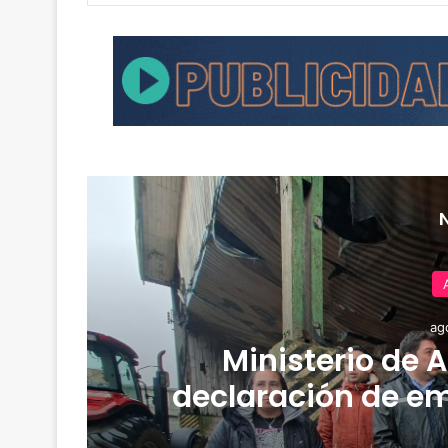
ag
Ministerio de 
da
declaración de em
sistema frontal