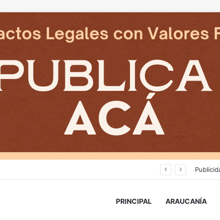
Deportes Temuco termina relación contractual con Arturo Sanhueza tras derrota ante Copiapó
Publicid
PRINCIPAL
ARAUCANÍA