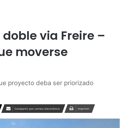
Publicidad
doble via Freire –
 que moverse
ue proyecto deba ser priorizado
Compartir por correo electrónico
Imprimir