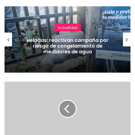
Actualidad
Heladas: reactivan campaña por
riesgo de congelamiento de
medidores de agua
E
X
T
R
A
C
T
O