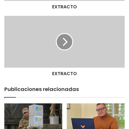
EXTRACTO
E
X
T
R
A
C
T
O
EXTRACTO
Publicaciones relacionadas