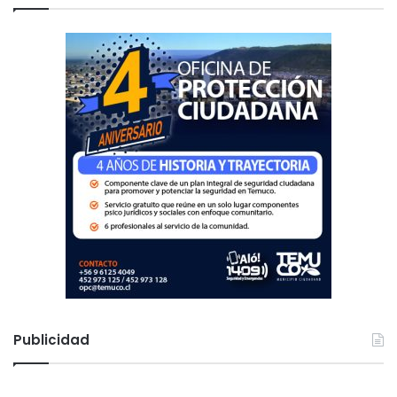
r
:
Publicidad