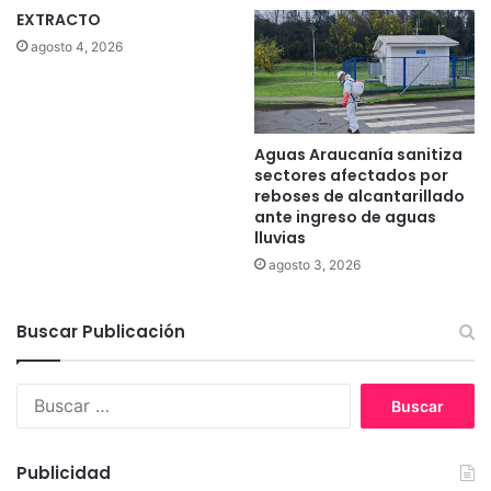
EXTRACTO
agosto 4, 2026
Aguas Araucanía sanitiza
sectores afectados por
reboses de alcantarillado
ante ingreso de aguas
lluvias
agosto 3, 2026
Buscar Publicación
B
u
s
c
Publicidad
a