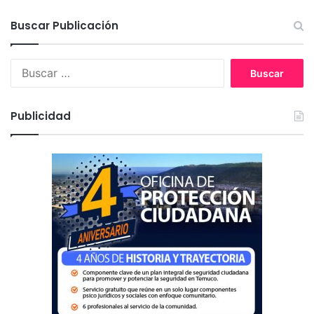
Buscar Publicación
B
u
s
c
Publicidad
a
r
: