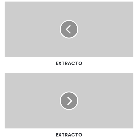
E
X
T
R
A
C
T
O
EXTRACTO
E
X
T
R
A
C
T
O
EXTRACTO