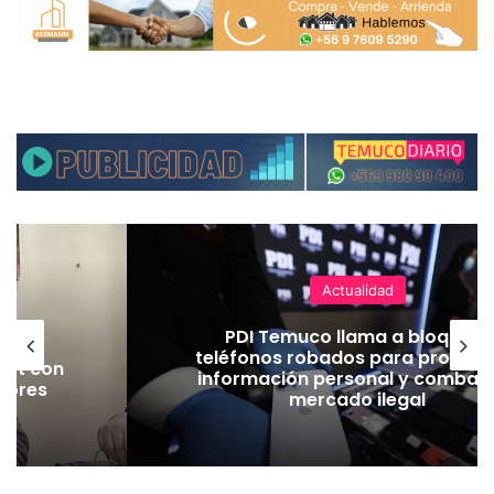
Actualidad
 en
PDI Temuco llama a bloquear
rtes
teléfonos robados para proteger
Jet con
información personal y combatir
jores
mercado ilegal
ad