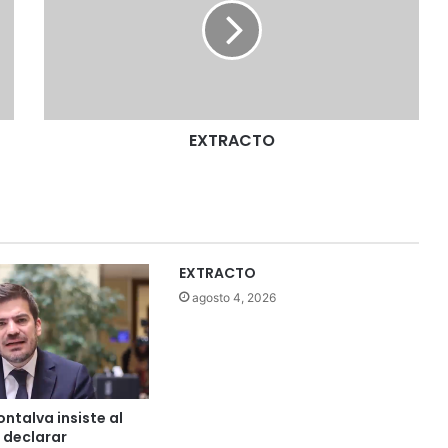
R
A
C
T
O
EXTRACTO
EXTRACTO
agosto 4, 2026
ntalva insiste al
 declarar