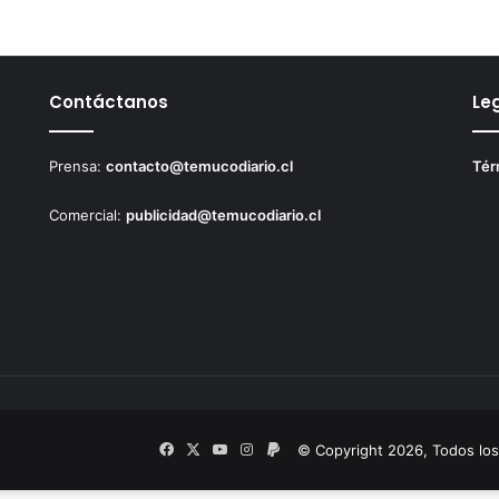
Contáctanos
Le
Prensa:
contacto@temucodiario.cl
Tér
Comercial:
publicidad@temucodiario.cl
Facebook
X
YouTube
Instagram
PayPal
© Copyright 2026, Todos lo