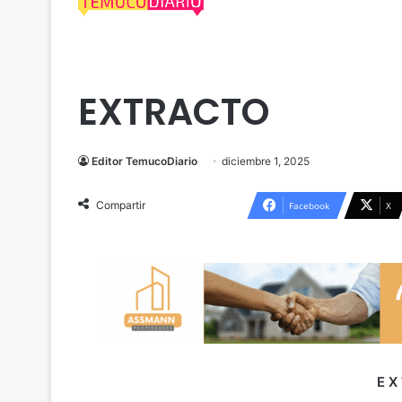
Cautín
Extractos Legales
Freire
EXTRACTO
Editor TemucoDiario
diciembre 1, 2025
Compartir
Facebook
X
E X