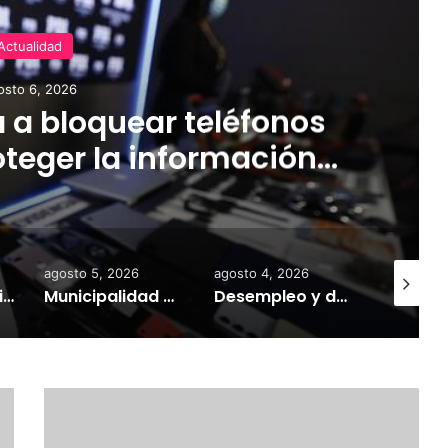
Actualidad
osto 6, 2026
 a bloquear teléfonos
teger la información
tir el mercado ilegal
agosto 5, 2026
agosto 4, 2026
agosto 6,
Gobierno mantiene despliegue regional y refuerza la ayuda en las comunas afectadas por el sistema frontal
Municipalidad de Temuco y Ejército de Chile entregan 130 fardos de alimento animal donados por Sofo para damnificados de sectores rurales
Desempleo y deudas deterioran la salud mental: investigador UST explica cómo las crisis económicas aumentan la ansiedad
E
X
T