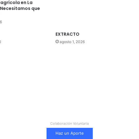
agrícola en La
“Necesitamos que
”
6
EXTRACTO
6
agosto 1, 2026
Colaboración Voluntaria
Haz un Aporte