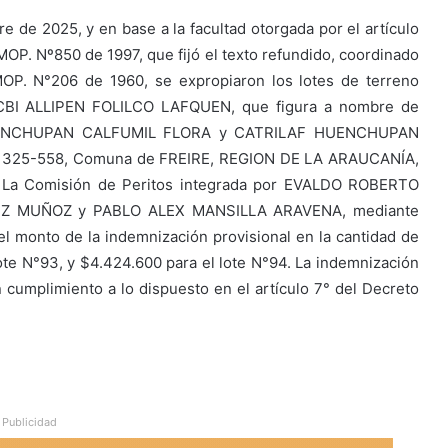
 de 2025, y en base a la facultad otorgada por el artículo
L. MOP. Nº850 de 1997, que fijó el texto refundido, coordinado
MOP. N°206 de 1960, se expropiaron los lotes de terreno
 CBI ALLIPEN FOLILCO LAFQUEN, que figura a nombre de
UENCHUPAN CALFUMIL FLORA y CATRILAF HUENCHUPAN
 y 325-558, Comuna de FREIRE, REGION DE LA ARAUCANÍA,
. La Comisión de Peritos integrada por EVALDO ROBERTO
 MUÑOZ y PABLO ALEX MANSILLA ARAVENA, mediante
el monto de la indemnización provisional en la cantidad de
lote N°93, y $4.424.600 para el lote N°94. La indemnización
n cumplimiento a lo dispuesto en el artículo 7° del Decreto
Publicidad