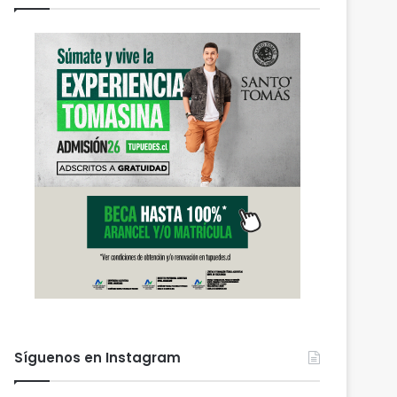
Actualidad
agosto 5, 2026
Gobierno mantiene despli
refuerza la ayuda en 
afectadas por el sist
 2026
agosto 6, 2026
agosto 5, 2026
Nuevas micromovilidades en Temuco: concejal Fredy Cartes destaca llegada de empresa Jet con tarifas más accesibles y mejores estándares de seguridad
PDI Temuco llama a bloquear teléfonos robados para proteger la información personal y combatir el mercado ilegal
Gobierno mantiene despliegue regional y refuerza la ayuda en las comunas afectadas por el sistema frontal
Síguenos en Instagram