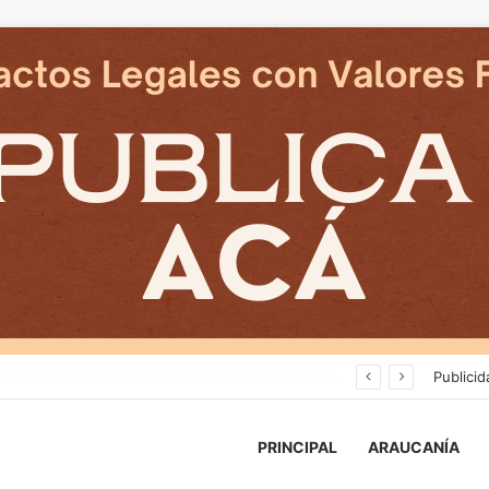
Cámaras municipales de Temuco detectaron la comercialización de tonelada y media de mercadería asiática ilegal
Publicid
PRINCIPAL
ARAUCANÍA