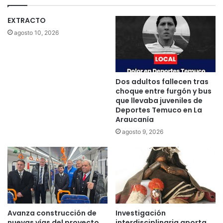
f
T
u
o
EXTRACTO
n
m
agosto 10, 2026
c
á
i
s
o
T
n
e
a
m
Dos adultos fallecen tras
r
u
choque entre furgón y bus
i
c
que llevaba juveniles de
o
o
Deportes Temuco en La
m
Araucanía
i
u
n
agosto 9, 2026
n
v
i
i
c
t
i
a
p
a
a
p
l
a
r
Avanza construcción de
Investigación
d
nuevas vías del proyecto
interdisciplinaria aporta
e