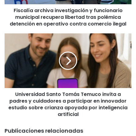
a
Fiscalía archiva investigación y funcionario
r
municipal recupera libertad tras polémica
c
h
detención en operativo contra comercio ilegal
i
v
U
a
n
i
i
n
v
v
e
e
r
s
s
t
i
i
d
g
Universidad Santo Tomás Temuco invita a
a
a
padres y cuidadores a participar en innovador
d
c
S
estudio sobre crianza apoyada por inteligencia
i
a
artificial
ó
n
n
t
Publicaciones relacionadas
y
o