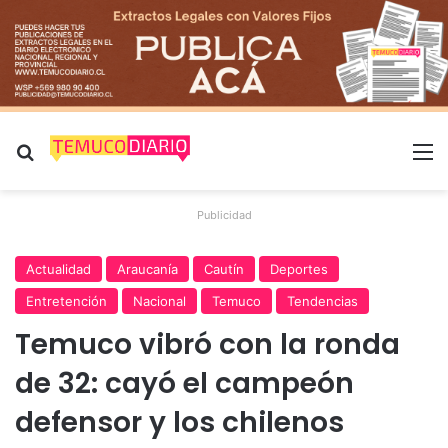
Buscar por
M
Publicidad
Actualidad
Araucanía
Cautín
Deportes
Entretención
Nacional
Temuco
Tendencias
Temuco vibró con la ronda
de 32: cayó el campeón
defensor y los chilenos