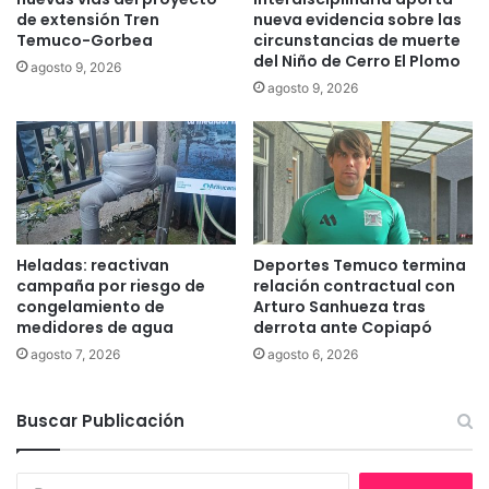
r
de extensión Tren
nueva evidencia sobre las
c
e
Temuco-Gorbea
circunstancias de muerte
u
s
del Niño de Cerro El Plomo
p
agosto 9, 2026
y
agosto 9, 2026
e
c
r
u
a
i
l
d
i
a
b
d
e
o
r
r
Heladas: reactivan
Deportes Temuco termina
t
e
campaña por riesgo de
relación contractual con
a
s
congelamiento de
Arturo Sanhueza tras
d
a
medidores de agua
derrota ante Copiapó
t
p
agosto 7, 2026
agosto 6, 2026
r
a
a
r
s
t
Buscar Publicación
p
i
o
c
l
i
B