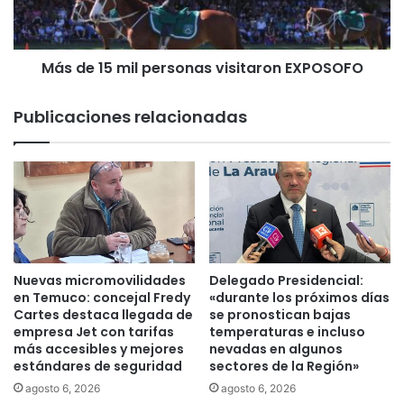
o
5
r
m
a
i
2
Más de 15 mil personas visitaron EXPOSOFO
l
0
p
a
e
Publicaciones relacionadas
ñ
r
o
s
s
o
d
n
e
a
l
s
a
v
R
i
e
s
Nuevas micromovilidades
Delegado Presidencial:
f
i
en Temuco: concejal Fredy
«durante los próximos días
o
t
Cartes destaca llegada de
se pronostican bajas
r
empresa Jet con tarifas
temperaturas e incluso
a
más accesibles y mejores
nevadas en algunos
m
r
estándares de seguridad
sectores de la Región»
a
o
d
n
agosto 6, 2026
agosto 6, 2026