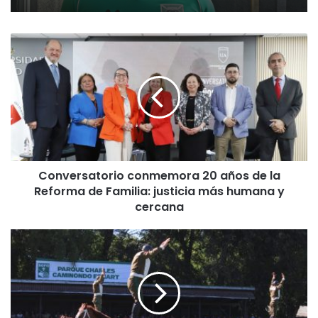
C
o
n
v
e
r
s
a
t
Conversatorio conmemora 20 años de la
o
Reforma de Familia: justicia más humana y
r
i
cercana
o
c
M
o
á
n
s
m
d
e
e
m
1