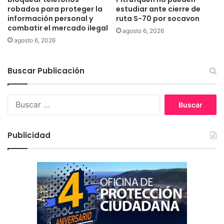
m
robados para proteger la
estudiar ante cierre de
información personal y
ruta S-70 por socavon
a
combatir el mercado ilegal
n
agosto 6, 2026
a
agosto 6, 2026
y
c
Buscar Publicación
e
r
c
B
a
u
n
s
a
c
Publicidad
a
r
: