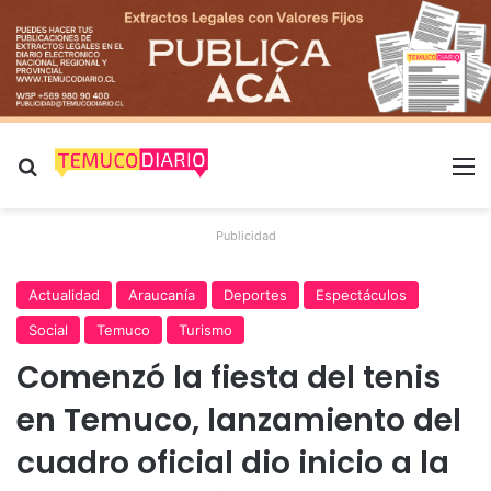
Buscar por
M
Publicidad
Actualidad
Araucanía
Deportes
Espectáculos
Social
Temuco
Turismo
Comenzó la fiesta del tenis
en Temuco, lanzamiento del
cuadro oficial dio inicio a la