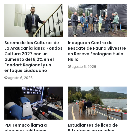
e
E
F
X
a
P
m
O
i
S
l
O
i
F
Seremi de las Culturas de
Inauguran Centro de
a
O
La Araucanía lanza Fondos
Rescate de Fauna Silvestre
:
Cultura 2027 con un
en Reseva Ecologica Huilo
j
aumento del 6,2% en el
Huilo
u
Fondart Regional y un
agosto 6, 2026
s
enfoque ciudadano
t
agosto 6, 2026
i
c
i
a
m
á
s
h
PDI Temuco llama a
Estudiantes de liceo de
u
bloquear teléfonos
Pitrufquen no pueden