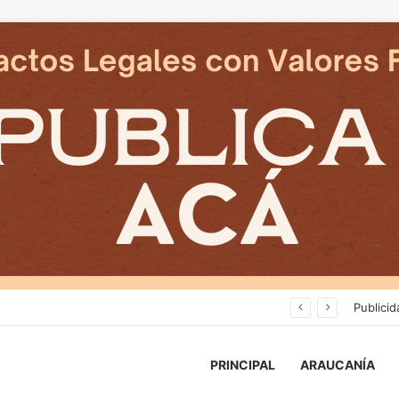
Deportes Temuco termina relación contractual con Arturo Sanhueza tras derrota ante Copiapó
Publicid
PRINCIPAL
ARAUCANÍA