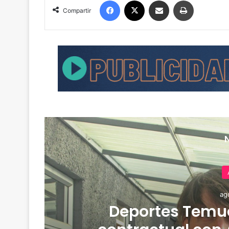
Facebook
X
Compartir por correo electrónico
Imprimir
Compartir
ag
de
Deportes Temuc