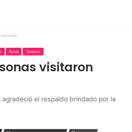
Publicidad
s
Rural
Temuco
sonas visitaron
a agradeció el respaldo brindado por la