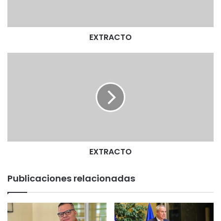
T
O
EXTRACTO
E
X
T
R
A
C
T
O
EXTRACTO
Publicaciones relacionadas