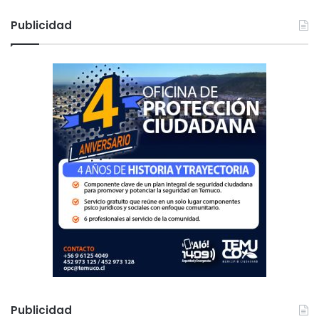
s
c
Publicidad
a
r
:
Publicidad