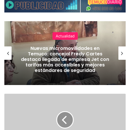
Actualidad
Nuevas micromovilidades en
Temuco: concejal Fredy Cartes
destaca llegada de empresa Jet con
tarifas más accesibles y mejores
estándares de seguridad
E
X
T
R
A
C