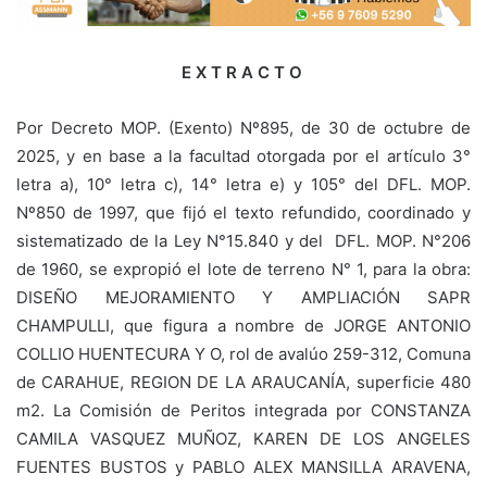
E X T R A C T O
Por Decreto MOP. (Exento) Nº895, de 30 de octubre de
2025, y en base a la facultad otorgada por el artículo 3°
letra a), 10° letra c), 14° letra e) y 105° del DFL. MOP.
Nº850 de 1997, que fijó el texto refundido, coordinado y
sistematizado de la Ley N°15.840 y del DFL. MOP. N°206
de 1960, se expropió el lote de terreno N° 1, para la obra:
DISEÑO MEJORAMIENTO Y AMPLIACIÓN SAPR
CHAMPULLI, que figura a nombre de JORGE ANTONIO
COLLIO HUENTECURA Y O, rol de avalúo 259-312, Comuna
de CARAHUE, REGION DE LA ARAUCANÍA, superficie 480
m2. La Comisión de Peritos integrada por CONSTANZA
CAMILA VASQUEZ MUÑOZ, KAREN DE LOS ANGELES
FUENTES BUSTOS y PABLO ALEX MANSILLA ARAVENA,