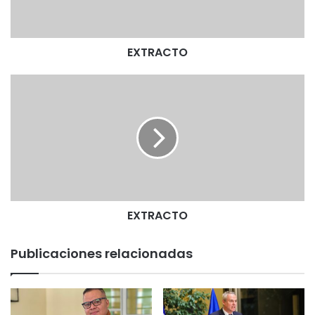
T
O
EXTRACTO
E
X
T
R
A
C
T
O
EXTRACTO
Publicaciones relacionadas