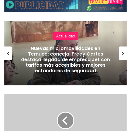
Actualidad
Nuevas micromovilidades en
Temuco: concejal Fredy Cartes
destaca llegada de empresa Jet con
tarifas más accesibles y mejores
estándares de seguridad
E
X
T
R
A
C