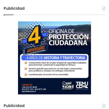
s
c
Publicidad
a
r
:
Publicidad